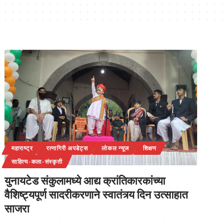
महाराष्ट्र
रत्नागिरी अपडेट्स
लोकल न्यूज
शिक्षण
साहित्य-कला-संस्कृती
युनायटेड संकुलामध्ये आद्य क्रांतिकारकांच्या
वैशिष्ट्यपूर्ण सादरीकरणाने स्वातंत्र्य दिन उत्साहात
साजरा