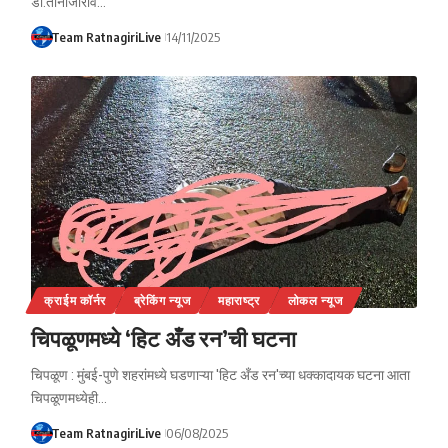
डॉ.तानाजीराव…
Team RatnagiriLive
14/11/2025
क्राईम कॉर्नर
ब्रेकिंग न्यूज
महाराष्ट्र
लोकल न्यूज
चिपळूणमध्ये ‘हिट अँड रन’ची घटना
चिपळूण : मुंबई-पुणे शहरांमध्ये घडणाऱ्या 'हिट अँड रन'च्या धक्कादायक घटना आता
चिपळूणमध्येही…
Team RatnagiriLive
06/08/2025