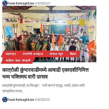
Team RatnagiriLive
05/08/2025
महाराष्ट्र
रत्नागिरी अपडेट्स
लोकल न्यूज
शिक्षण
साहित्य-कला-संस्कृती
कात्रोळी कुंभारवाडीमध्ये आषाढी एकादशीनिमित्त
भव्य भक्तिमय वारी उत्सव
कात्रोळी कुंभारवाडी, ता.चिपळूण : ‘वारी म्हणजे श्रद्धा, भक्ती, एकता आणि
सांस्कृतिक वारसा…
Team RatnagiriLive
06/07/2025