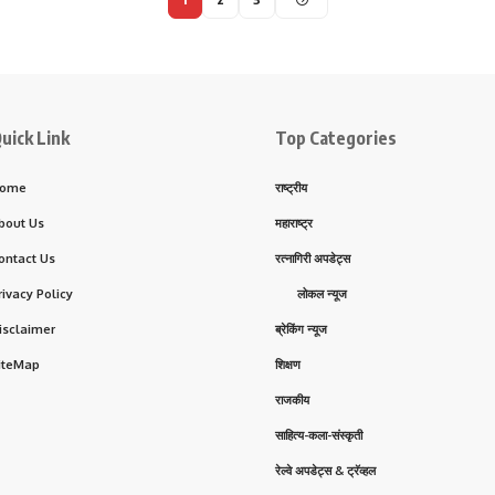
uick Link
Top Categories
ome
राष्ट्रीय
bout Us
महाराष्ट्र
ontact Us
रत्नागिरी अपडेट्स
rivacy Policy
लोकल न्यूज
isclaimer
ब्रेकिंग न्यूज
iteMap
शिक्षण
राजकीय
साहित्य-कला-संस्कृती
रेल्वे अपडेट्स & ट्रॅव्हल