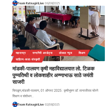
Team RatnagiriLive
06/08/2025
महाराष्ट्र
रत्नागिरी अपडेट्स
लोकल न्यूज
शिक्षण
साहित्य-कला-संस्कृती
मांडकी-पालवण कृषी महाविद्यालयात लो. टिळक
पुण्यतिथी व लोकशाहीर अण्णाभाऊ साठे जयंती
साजरी
चिपळूण,मांडकी-पालवण, 01 ऑगस्ट 2025 : कृषीभूषण डॉ. तानाजीराव चोरगे
शिक्षण व संशोधन…
Team RatnagiriLive
02/08/2025