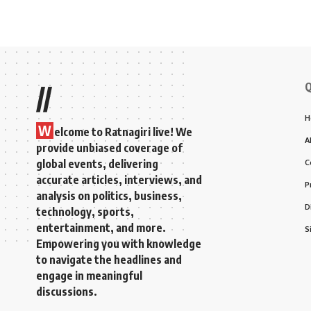
Q
//
H
W
elcome to Ratnagiri live! We
A
provide unbiased coverage of
global events, delivering
C
accurate articles, interviews, and
P
analysis on politics, business,
D
technology, sports,
entertainment, and more.
S
Empowering you with knowledge
to navigate the headlines and
engage in meaningful
discussions.