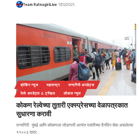
Team RatnagiriLive
17/12/2025
ब्रेकिंग न्यूज
महाराष्ट्र
रत्नागिरी अपडेट्स
रेल्वे अपडेट्स & ट्रॅव्हल
लोकल न्यूज
कोकण रेल्वेच्या तुतारी एक्स्प्रेसच्या वेळापत्रकात
सुधारणा करावी
रत्नागिरी: मुंबई आणि कोकणला जोडणारी अत्यंत पसंतीच्या दैनंदिन सेवा असलेल्या
११००३ दादर…