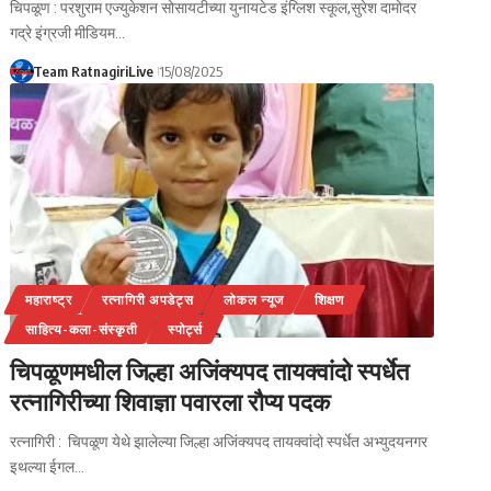
चिपळूण : परशुराम एज्युकेशन सोसायटीच्या युनायटेड इंग्लिश स्कूल,सुरेश दामोदर
गद्रे इंग्रजी मीडियम…
Team RatnagiriLive
15/08/2025
महाराष्ट्र
रत्नागिरी अपडेट्स
लोकल न्यूज
शिक्षण
साहित्य-कला-संस्कृती
स्पोर्ट्स
चिपळूणमधील जिल्हा अजिंक्यपद तायक्वांदो स्पर्धेत
रत्नागिरीच्या शिवाज्ञा पवारला रौप्य पदक
रत्नागिरी : चिपळूण येथे झालेल्या जिल्हा अजिंक्यपद तायक्वांदो स्पर्धेत अभ्युदयनगर
इथल्या ईगल…