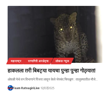
महाराष्ट्र
रत्नागिरी अपडेट्स
लोकल न्यूज
हाकलला तरी बिबट्या यायचा पुन्हा पुन्हा गोठ्यात!
ओवळी येथे वन विभागाने पिंजरा लावून केले जेरबंद चिपळूण : तालुक्यातील मौजे…
Team RatnagiriLive
12/07/2025