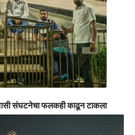
रवासी संघटनेचा फलकही काढून टाकला