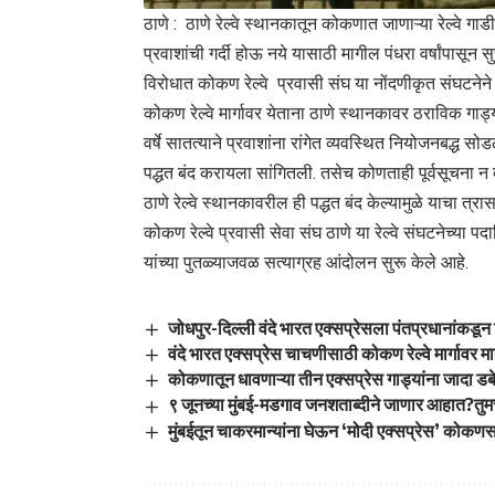
ठाणे : ठाणे रेल्वे स्थानकातून कोकणात जाणाऱ्या रेल्वे गाडी
प्रवाशांची गर्दी होऊ नये यासाठी मागील पंधरा वर्षांपासून 
विरोधात कोकण रेल्वे प्रवासी संघ या नोंदणीकृत संघटनेने
कोकण रेल्वे मार्गावर येताना ठाणे स्थानकावर ठराविक गाड
वर्षे सातत्याने प्रवाशांना रांगेत व्यवस्थित नियोजनबद्ध सोड
पद्धत बंद करायला सांगितली. तसेच कोणताही पूर्वसूचना
ठाणे रेल्वे स्थानकावरील ही पद्धत बंद केल्यामुळे याचा त्
कोकण रेल्वे प्रवासी सेवा संघ ठाणे या रेल्वे संघटनेच्या 
यांच्या पुतळ्याजवळ सत्याग्रह आंदोलन सुरू केले आहे.
जोधपुर-दिल्ली वंदे भारत एक्सप्रेसला पंतप्रधानांकडून 
वंदे भारत एक्सप्रेस चाचणीसाठी कोकण रेल्वे मार्गावर म
कोकणातून धावणाऱ्या तीन एक्सप्रेस गाड्यांना जादा डब
९ जूनच्या मुंबई-मडगाव जनशताब्दीने जाणार आहात?तु
मुंबईतून चाकरमान्यांना घेऊन ‘मोदी एक्सप्रेस’ कोकण