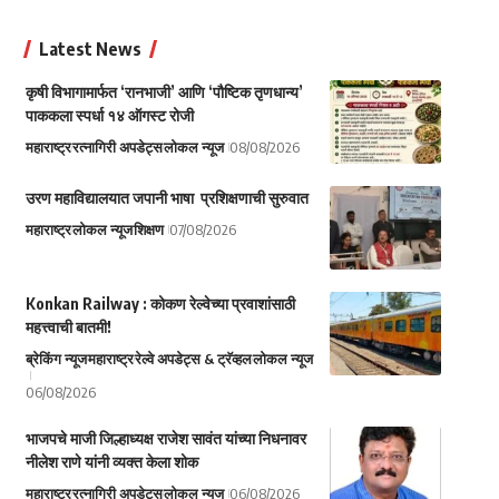
Latest News
कृषी विभागामार्फत ‘रानभाजी’ आणि ‘पौष्टिक तृणधान्य’
पाककला स्पर्धा १४ ऑगस्ट रोजी
महाराष्ट्र
रत्नागिरी अपडेट्स
लोकल न्यूज
08/08/2026
उरण महाविद्यालयात जपानी भाषा प्रशिक्षणाची सुरुवात
महाराष्ट्र
लोकल न्यूज
शिक्षण
07/08/2026
Konkan Railway : कोकण रेल्वेच्या प्रवाशांसाठी
महत्त्वाची बातमी!
ब्रेकिंग न्यूज
महाराष्ट्र
रेल्वे अपडेट्स & ट्रॅव्हल
लोकल न्यूज
06/08/2026
भाजपचे माजी जिल्हाध्यक्ष राजेश सावंत यांच्या निधनावर
नीलेश राणे यांनी व्यक्त केला शोक
महाराष्ट्र
रत्नागिरी अपडेट्स
लोकल न्यूज
06/08/2026