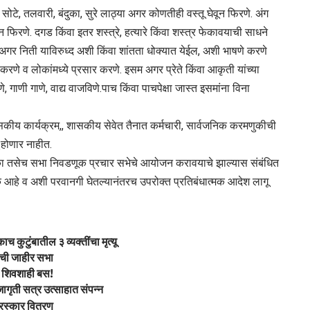
ोटे, तलवारी, बंदुका, सुरे लाठ्या अगर कोणतीही वस्तू घेवून फिरणे. अंग
फिरणे. दगड किंवा इतर शस्त्रे, हत्यारे किंवा शस्त्र फेकावयाची साधने
 अगर निती याविरुध्द अशी किंवा शांतता धोक्यात येईल, अशी भाषणे करणे
णे व लोकांमध्ये प्रसार करणे. इसम अगर प्रेते किंवा आकृती यांच्या
, गाणी गाणे, वाद्य वाजविणे.पाच किंवा पाचपेक्षा जास्त इसमांना विना
ासकीय कार्यक्रम,, शासकीय सेवेत तैनात कर्मचारी, सार्वजनिक करमणुकीची
ू होणार नाहीत.
णुका तसेच सभा निवडणूक प्रचार सभेचे आयोजन करावयाचे झाल्यास संबंधित
 आहे व अशी परवानगी घेतल्यानंतरच उपरोक्त प्रतिबंधात्मक आदेश लागू
कुटुंबातील ३ व्यक्तींचा मृत्यू
्चाची जाहीर सभा
ी शिवशाही बस!
ागृती सत्र उत्साहात संपन्न
पुरस्कार वितरण