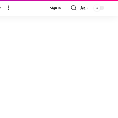
Aa
Sign In
Font
Resizer