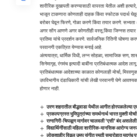
शारीरिक दुखापती करण्यासाठी वापरता येतील अशी हत्यारे, स
भाजून टाकणारा कोणताही दाहक किंवा स्फोटक पदार्थ घेवून 
बरोबर घेवून फिरणे, गोळा करणे किंवा तयार करणे. सभ्यता
अगर सोंग आणणे अगर कोणतीही वस्तू किंवा जिन्नस तयार कर
प्रतिमा यांचे प्रदर्शन करणे. सार्वजनिक रितिनी घोषणा करणे
परवानगी एकत्रित येण्यास मनाई आहे.
अंत्ययात्रा, धार्मिक विधी, लग्न सोहळा, सामाजिक सण, श
सिनेमागृह, रंगमंच इत्यादी बाबींना प्रतिबंधात्मक आदेश लाग
प्रतिबंधात्मक आदेशाच्या काळात कोणलाही मोर्चा, मिरव
उपविभागीय दंडाधिकारी यांची लेखी परवानगी घेणे आवश्यक
होणार नाही.
उरण शहरातील बौद्धवाडा येथील आगीत होरपळलेल्या एकाच 
प्रकल्पग्रस्त भुमिपुत्रांच्या समर्थनार्थ भारत मुक्ती मोर
रत्नागिरी-चिपळूण मार्गावर चालवली ‘एसी’ बंद असलेल
विद्यार्थिनींसाठी महिला शारीरिक-मानसिक आरोग्य जनज
लोकशाहीर विठ्ठल उमप संगीत स्मृती समारोहात मृदगंध 