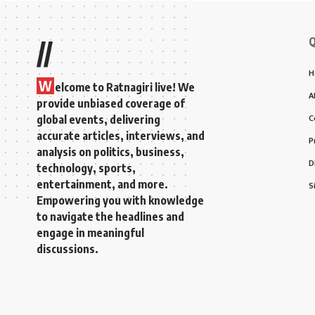
Q
//
H
W
elcome to Ratnagiri live! We
A
provide unbiased coverage of
global events, delivering
C
accurate articles, interviews, and
P
analysis on politics, business,
D
technology, sports,
entertainment, and more.
S
Empowering you with knowledge
to navigate the headlines and
engage in meaningful
discussions.