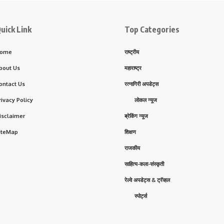
uick Link
Top Categories
ome
राष्ट्रीय
bout Us
महाराष्ट्र
ontact Us
रत्नागिरी अपडेट्स
rivacy Policy
लोकल न्यूज
isclaimer
ब्रेकिंग न्यूज
iteMap
शिक्षण
राजकीय
साहित्य-कला-संस्कृती
रेल्वे अपडेट्स & ट्रॅव्हल
स्पोर्ट्स