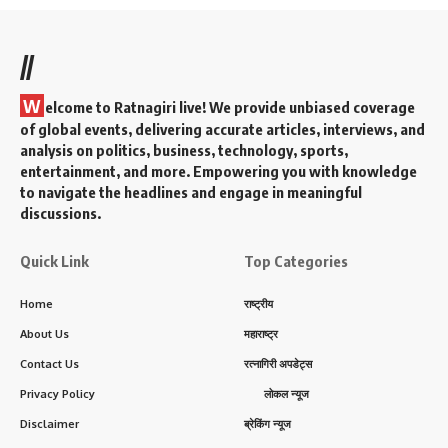
//
W
elcome to Ratnagiri live! We provide unbiased coverage
of global events, delivering accurate articles, interviews, and
analysis on politics, business, technology, sports,
entertainment, and more. Empowering you with knowledge
to navigate the headlines and engage in meaningful
discussions.
Quick Link
Top Categories
Home
राष्ट्रीय
About Us
महाराष्ट्र
Contact Us
रत्नागिरी अपडेट्स
Privacy Policy
लोकल न्यूज
Disclaimer
ब्रेकिंग न्यूज