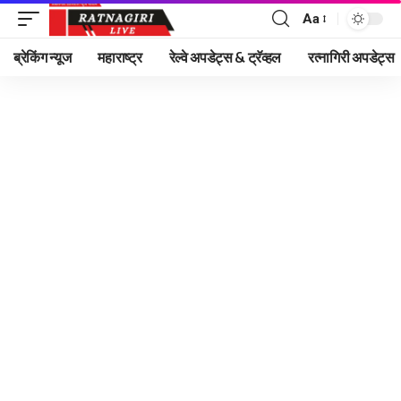
Aa
Font
Resizer
ब्रेकिंग न्यूज
महाराष्ट्र
रेल्वे अपडेट्स & ट्रॅव्हल
रत्नागिरी अपडेट्स