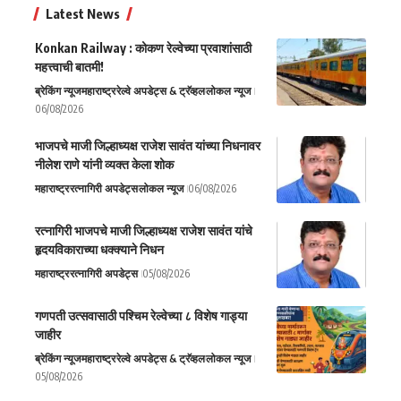
Latest News
Konkan Railway : कोकण रेल्वेच्या प्रवाशांसाठी
महत्त्वाची बातमी!
ब्रेकिंग न्यूज
महाराष्ट्र
रेल्वे अपडेट्स & ट्रॅव्हल
लोकल न्यूज
06/08/2026
भाजपचे माजी जिल्हाध्यक्ष राजेश सावंत यांच्या निधनावर
नीलेश राणे यांनी व्यक्त केला शोक
महाराष्ट्र
रत्नागिरी अपडेट्स
लोकल न्यूज
06/08/2026
रत्नागिरी भाजपचे माजी जिल्हाध्यक्ष राजेश सावंत यांचे
हृदयविकाराच्या धक्क्याने निधन
महाराष्ट्र
रत्नागिरी अपडेट्स
05/08/2026
गणपती उत्सवासाठी पश्चिम रेल्वेच्या ८ विशेष गाड्या
जाहीर
ब्रेकिंग न्यूज
महाराष्ट्र
रेल्वे अपडेट्स & ट्रॅव्हल
लोकल न्यूज
05/08/2026