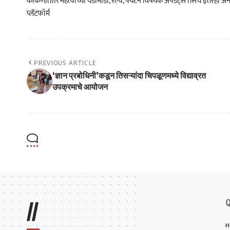
कोकणातील महत्वाच्या घडामोडी, रेल्वे, पर्यटन विषयक अपडेट्स तसेच इतरही अने
प्लॅटफॉर्म
PREVIOUS ARTICLE
‘ज्ञान प्रबोधिनी’कडून तिसऱ्यांदा चिपळूणमध्ये विद्याव्रत
उपक्रमाचे आयोजन
Q
//
H