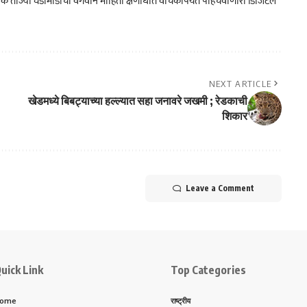
क ताज्या घडामोडींची वेगवान माहिती क्षणार्धात वाचकांपर्यत पोहचवीणारा डिजिटल
NEXT ARTICLE
खेडमध्ये बिबट्याच्या हल्ल्यात सहा जनावरे जखमी ; रेडकाची
शिकार
Leave a Comment
uick Link
Top Categories
ome
राष्ट्रीय