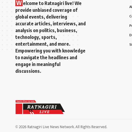
W
elcome to Ratnagiri live! We
A
provide unbiased coverage of
global events, delivering
C
accurate articles, interviews, and
P
analysis on politics, business,
D
technology, sports,
entertainment, and more.
S
Empowering you with knowledge
to navigate the headlines and
engage in meaningful
discussions.
© 2026 Ratnagiri Live News Network. All Rights Reserved.