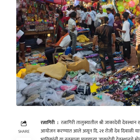
रत्नागिरी :
रत्नागिरी तालुक्यातील श्री जाकादेवी देवस्था
आयोजन करण्यात आले असून दि. २१ रोजी देव दिवाळी यात्रोत
SHARE
भाविकांनी या नवसाला पावणाऱ्या जाकादेवी देवस्थानचे मोठ्