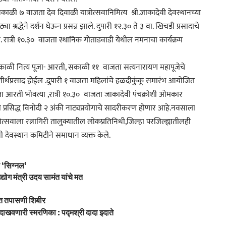
ाळी ७ वाजता देव दिवाळी यात्रोत्सवानिमित्य श्री.जाकादेवी देवस्थानच्या
 श्रद्धेने दर्शन घेऊन प्रसन्न झाले. दुपारी १२.३० ते ३ वा. खिचडी प्रसादाचे
. रात्री १०.३० वाजता स्थानिक गोताडवाडी येथील नमनाचा कार्यक्रम
ी सकाळी नित्य पूजा- आरती, सकाळी ११ वाजता सत्यनारायण महापूजेचे
 तीर्थप्रसाद होईल .दुपारी १ वाजता महिलांचे हळदीकुंकू समारंभ आयोजित
ता आरती भोवत्या ,रात्री १०.३० वाजता जाकादेवी पंचक्रोशी ओमकार
 प्रसिद्ध विनोदी २ अंकी नाट्यप्रयोगाचे सादरीकरण होणार आहे.नवसाला
रोत्सवाला रत्नागिरी तालुक्यातील लोकप्रतिनिधी,जिल्हा परजिल्ह्यातीलही
 देवस्थान कमिटीने समाधान व्यक्त केले.
ह ‘सिग्नल’
योग मंत्री उदय सामंत यांचे मत
ोफत तपासणी शिबीर
 दाखवणारी स्मरणिका : पद्मश्री दादा इदाते