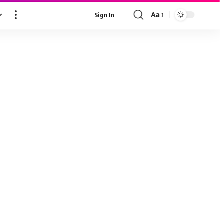
Aa
Sign In
Font
Resizer