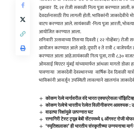
शुक्रवार दि. २१ रोजी सकाळी नित्य पूजा करण्यात आली. सक
देवदर्शनासाठी रीघ लागली होती. भाविकांनी जाकादेवीचे मोठ्या
वाटप करण्यात आले. सायंकाळी -नित्य पूजा आरती, भोवत्या
आयोजित करण्यात आला.
शनिवारी उत्सवाच्या तिसऱ्या दिवशी ( २२ नोव्हेंबर) रोज
आयोजन करण्यात आले आहे. दुपारी १ ते रात्री ८ वाजेपर्यंत
करण्यात आला आहे.सायंकाळी नित्य पूजा, रात्री ८.३० वाज
ओमसाई थिएटर मुंबई यांच्यामार्फत आंधळा मागतो डोळा हा
पावणाऱ्या जाकादेवी देवस्थानच्या वार्षिक देव दिवाळी यात्
भाविकांनी आवर्जून उपस्थिती लावल्याने खालगांव जाकादेवी
कोकण रेल्वे मार्गावरील वंदे भारत एक्सप्रेसला पॉझिटिव्
कोकण रेल्वेचे भारतीय रेल्वेत विलीनीकरण आवश्यक : उद्
वाढत्या रिक्षांमुळे उत्पन्नात घट
रत्नागिरी टेस्ट ट्यूब बेबी सेंटरमध्ये ६ ऑगस्ट रोजी म
‘स्मृतिशलाका’ ही भारतीय संस्कृतीच्या उन्नयनाचा मार्ग