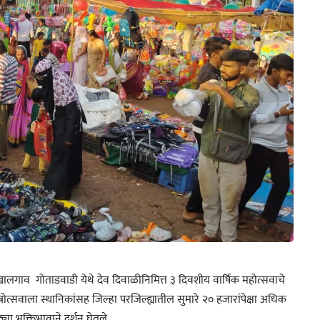
न खालगाव गोताडवाडी येथे देव दिवाळीनिमित्त ३ दिवशीय वार्षिक महोत्सवाचे
्सवाला स्थानिकांसह जिल्हा परजिल्ह्यातील सुमारे २० हजारांपेक्षा अधिक
या भक्तिभावाने दर्शन घेतले.