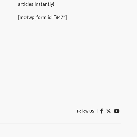
articles instantly!
[mc4wp_form id=”847″]
Follow US