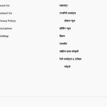
bout Us
महाराष्ट्र
ontact Us
रत्नागिरी अपडेट्स
rivacy Policy
लोकल न्यूज
isclaimer
ब्रेकिंग न्यूज
iteMap
शिक्षण
राजकीय
साहित्य-कला-संस्कृती
रेल्वे अपडेट्स & ट्रॅव्हल
स्पोर्ट्स