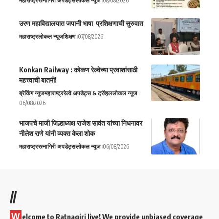
महाराष्ट्र
रत्नागिरी अपडेट्स
लोकल न्यूज
08/08/2026
उरण महाविद्यालयात जपानी भाषा प्रशिक्षणाची सुरुवात
महाराष्ट्र
लोकल न्यूज
शिक्षण
07/08/2026
Konkan Railway : कोकण रेल्वेच्या प्रवाशांसाठी
महत्त्वाची बातमी!
ब्रेकिंग न्यूज
महाराष्ट्र
रेल्वे अपडेट्स & ट्रॅव्हल
लोकल न्यूज
06/08/2026
भाजपचे माजी जिल्हाध्यक्ष राजेश सावंत यांच्या निधनावर
नीलेश राणे यांनी व्यक्त केला शोक
महाराष्ट्र
रत्नागिरी अपडेट्स
लोकल न्यूज
06/08/2026
//
W
elcome to Ratnagiri live! We provide unbiased coverage