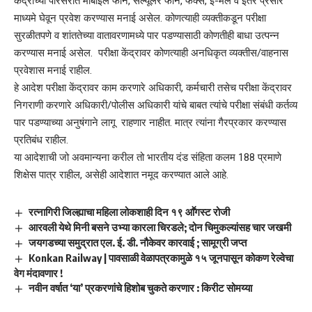
केंद्राच्या परिसरात मोबाईल फोन, सेल्यूलर फोन, फॅक्स, ई-मेल व इतर प्रसार
माध्यमे घेवून प्रवेश करण्यास मनाई असेल. कोणत्याही व्यक्तीकडून परीक्षा
सुरळीतपणे व शांततेच्या वातावरणामध्ये पार पडण्यासाठी कोणतीही बाधा उत्पन्न
करण्यास मनाई असेल. परीक्षा केंद्रावर कोणत्याही अनधिकृत व्यक्तीस/वाहनास
प्रवेशास मनाई राहील.
हे आदेश परीक्षा केंद्रावर काम करणारे अधिकारी, कर्मचारी तसेच परीक्षा केंद्रावर
निगराणी करणारे अधिकारी/पोलीस अधिकारी यांचे बाबत त्यांचे परीक्षा संबंधी कर्तव्य
पार पडण्याच्या अनुषंगाने लागू राहणार नाहीत. मात्र त्यांना गैरप्रकार करण्यास
प्रतिबंध राहील.
या आदेशाची जो अवमान्यना करील तो भारतीय दंड संहिता कलम 188 प्रमाणे
शिक्षेस पात्र राहील, असेही आदेशात नमूद करण्यात आले आहे.
रत्नागिरी जिल्ह्याचा महिला लोकशाही दिन १९ आॕगस्ट रोजी
आरवली येथे मिनी बसने उभ्या कारला चिरडले; दोन चिमुकल्यांसह चार जखमी
जयगडच्या समुद्रात एल. ई. डी. नौकेवर कारवाई ; सामूग्री जप्त
Konkan Railway | पावसाळी वेळापत्रकामुळे १५ जूनपासून कोकण रेल्वेचा
वेग मंदावणार !
नवीन वर्षात ‘या’ प्रकरणांचे हिशोब चुकते करणार : किरीट सोमय्या