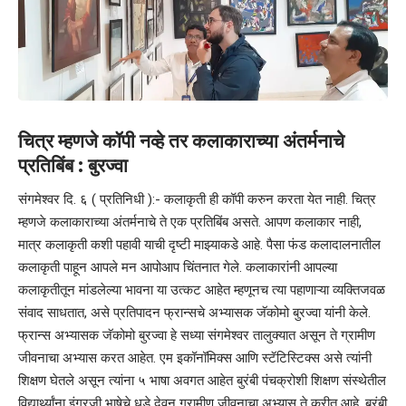
चित्र म्हणजे कॉपी नव्हे तर कलाकाराच्या अंतर्मनाचे
प्रतिबिंब : बुरज्वा
संगमेश्वर दि. ६ ( प्रतिनिधी ):- कलाकृती ही कॉपी करुन करता येत नाही. चित्र
म्हणजे कलाकाराच्या अंतर्मनाचे ते एक प्रतिबिंब असते. आपण कलाकार नाही,
मात्र कलाकृती कशी पहावी याची दृष्टी माझ्याकडे आहे. पैसा फंड कलादालनातील
कलाकृती पाहून आपले मन आपोआप चिंतनात गेले. कलाकारांनी आपल्या
कलाकृतीतून मांडलेल्या भावना या उत्कट आहेत म्हणूनच त्या पहाणाऱ्या व्यक्तिजवळ
संवाद साधतात, असे प्रतिपादन फ्रान्सचे अभ्यासक जॅकोमो बुरज्वा यांनी केले.
फ्रान्स अभ्यासक जॅकोमो बुरज्वा हे सध्या संगमेश्वर तालुक्यात असून ते ग्रामीण
जीवनाचा अभ्यास करत आहेत. एम इकॉनॉमिक्स आणि स्टॅटिस्टिक्स असे त्यांनी
शिक्षण घेतले असून त्यांना ५ भाषा अवगत आहेत बुरंबी पंचक्रोशी शिक्षण संस्थेतील
विद्यार्थ्यांना इंग्रजी भाषेचे धडे देवून ग्रामीण जीवनाचा अभ्यास ते करीत आहे. बुरंबी