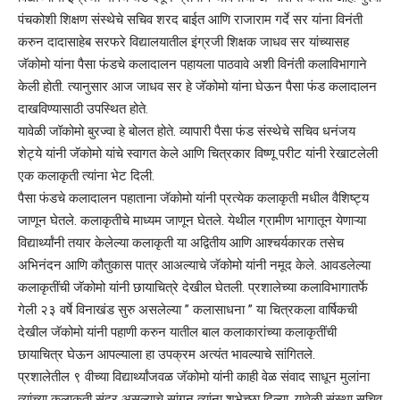
पंचकोशी शिक्षण संस्थेचे सचिव शरद बाईत आणि राजाराम गर्दे सर यांना विनंती
करुन दादासाहेब सरफरे विद्यालयातील इंग्रजी शिक्षक जाधव सर यांच्यासह
जॅकोमो यांना पैसा फंडचे कलादालन पहायला पाठवावे अशी विनंती कलाविभागाने
केली होती. त्यानुसार आज जाधव सर हे जॅकोमो यांना घेऊन पैसा फंड कलादालन
दाखविण्यासाठी उपस्थित होते.
यावेळी जॉकोमो बुरज्वा हे बोलत होते. व्यापारी पैसा फंड संस्थेचे सचिव धनंजय
शेट्ये यांनी जॅकोमो यांचे स्वागत केले आणि चित्रकार विष्णू परीट यांनी रेखाटलेली
एक कलाकृती त्यांना भेट दिली.
पैसा फंडचे कलादालन पहाताना जॅकोमो यांनी प्रत्येक कलाकृती मधील वैशिष्ट्य
जाणून घेतले. कलाकृतीचे माध्यम जाणून घेतले. येथील ग्रामीण भागातून येणाऱ्या
विद्यार्थ्यांनी तयार केलेल्या कलाकृती या अद्वितीय आणि आश्चर्यकारक तसेच
अभिनंदन आणि कौतुकास पात्र आअल्याचे जॅकोमो यांनी नमूद केले. आवडलेल्या
कलाकृतींची जॅकोमो यांनी छायाचित्रे देखील घेतली. प्रशालेच्या कलाविभागातर्फे
गेली २३ वर्षे विनाखंड सुरु असलेल्या ” कलासाधना ” या चित्रकला वार्षिकची
देखील जॅकोमो यांनी पहाणी करुन यातील बाल कलाकारांच्या कलाकृतींची
छायाचित्र घेऊन आपल्याला हा उपक्रम अत्यंत भावल्याचे सांगितले.
प्रशालेतील ९ वीच्या विद्यार्थ्यांजवळ जॅकोमो यांनी काही वेळ संवाद साधून मुलांना
त्यांच्या कलाकृती सुंदर असल्याचे सांगून त्यांना शुभेच्छा दिल्या. यावेळी संस्था सचिव