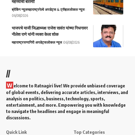
महत्त्वाची बातमी!
ब्रेकिंग न्यूज
महाराष्ट्र
रेल्वे अपडेट्स & ट्रॅव्हल
लोकल न्यूज
06/08/2026
भाजपचे माजी जिल्हाध्यक्ष राजेश सावंत यांच्या निधनावर
नीलेश राणे यांनी व्यक्त केला शोक
महाराष्ट्र
रत्नागिरी अपडेट्स
लोकल न्यूज
06/08/2026
//
W
elcome to Ratnagiri live! We provide unbiased coverage
of global events, delivering accurate articles, interviews, and
analysis on politics, business, technology, sports,
entertainment, and more. Empowering you with knowledge
to navigate the headlines and engage in meaningful
discussions.
Quick Link
Top Categories