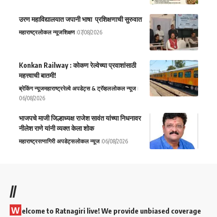
उरण महाविद्यालयात जपानी भाषा प्रशिक्षणाची सुरुवात
महाराष्ट्र
लोकल न्यूज
शिक्षण
07/08/2026
Konkan Railway : कोकण रेल्वेच्या प्रवाशांसाठी
महत्त्वाची बातमी!
ब्रेकिंग न्यूज
महाराष्ट्र
रेल्वे अपडेट्स & ट्रॅव्हल
लोकल न्यूज
06/08/2026
भाजपचे माजी जिल्हाध्यक्ष राजेश सावंत यांच्या निधनावर
नीलेश राणे यांनी व्यक्त केला शोक
महाराष्ट्र
रत्नागिरी अपडेट्स
लोकल न्यूज
06/08/2026
//
W
elcome to Ratnagiri live! We provide unbiased coverage