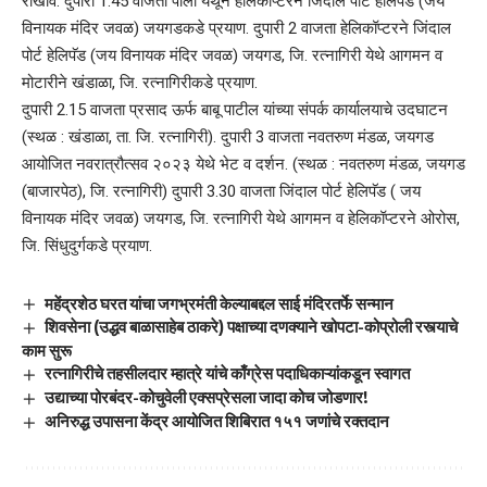
राखीव. दुपारी 1.45 वाजता पाली येथून हेलिकॉप्टरने जिंदाल पोर्ट हेलिपॅड (जय
विनायक मंदिर जवळ) जयगडकडे प्रयाण. दुपारी 2 वाजता हेलिकॉप्टरने जिंदाल
पोर्ट हेलिपॅड (जय विनायक मंदिर जवळ) जयगड, जि. रत्नागिरी येथे आगमन व
मोटारीने खंडाळा, जि. रत्नागिरीकडे प्रयाण.
दुपारी 2.15 वाजता प्रसाद ऊर्फ बाबू पाटील यांच्या संपर्क कार्यालयाचे उदघाटन
(स्थळ : खंडाळा, ता. जि. रत्नागिरी). दुपारी 3 वाजता नवतरुण मंडळ, जयगड
आयोजित नवरात्रौत्सव २०२३ येथे भेट व दर्शन. (स्थळ : नवतरुण मंडळ, जयगड
(बाजारपेठ), जि. रत्नागिरी) दुपारी 3.30 वाजता जिंदाल पोर्ट हेलिपॅड ( जय
विनायक मंदिर जवळ) जयगड, जि. रत्नागिरी येथे आगमन व हेलिकॉप्टरने ओरोस,
जि. सिंधुदुर्गकडे प्रयाण.
महेंद्रशेठ घरत यांचा जगभ्रमंती केल्याबद्दल साई मंदिरतर्फे सन्मान
शिवसेना (उद्धव बाळासाहेब ठाकरे) पक्षाच्या दणक्याने खोपटा-कोप्रोली रस्त्याचे
काम सुरू
रत्नागिरीचे तहसीलदार म्हात्रे यांचे काँग्रेस पदाधिकाऱ्यांकडून स्वागत
उद्याच्या पोरबंदर-कोचुवेली एक्सप्रेसला जादा कोच जोडणार!
अनिरुद्ध उपासना केंद्र आयोजित शिबिरात १५१ जणांचे रक्तदान