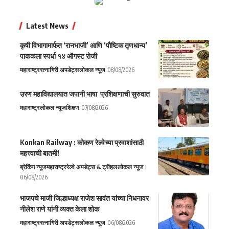
Latest News
कृषी विभागामार्फत ‘रानभाजी’ आणि ‘पौष्टिक तृणधान्य’
पाककला स्पर्धा १४ ऑगस्ट रोजी
महाराष्ट्र
रत्नागिरी अपडेट्स
लोकल न्यूज
08/08/2026
उरण महाविद्यालयात जपानी भाषा प्रशिक्षणाची सुरुवात
महाराष्ट्र
लोकल न्यूज
शिक्षण
07/08/2026
Konkan Railway : कोकण रेल्वेच्या प्रवाशांसाठी
महत्त्वाची बातमी!
ब्रेकिंग न्यूज
महाराष्ट्र
रेल्वे अपडेट्स & ट्रॅव्हल
लोकल न्यूज
06/08/2026
भाजपचे माजी जिल्हाध्यक्ष राजेश सावंत यांच्या निधनावर
नीलेश राणे यांनी व्यक्त केला शोक
महाराष्ट्र
रत्नागिरी अपडेट्स
लोकल न्यूज
06/08/2026