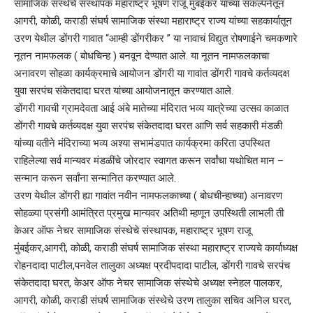
सामाजिक संस्थेचे संस्थापक महाराष्ट्र भूषण राजू मुंबईकर यांच्या संकल्पनेतून
आगरी, कोळी, कराडी संघर्ष सामाजिक संस्था महाराष्ट्र राज्य यांच्या सहकार्यातून
उरण येथील डोंगरी गावात “आम्ही डोंगरीकर ” या नावाचं विद्युत रोषणाईने चमकणारे
नूतन नामफलक ( बोधचिन्ह ) बनवून देण्यात आले. या नूतन नामफलकाचा
अनावरण सोहळा कार्यक्रमाचे आयोजन डोंगरी या गावांत डोंगरी गावचे कर्तव्यदक्ष
युवा सरपंच संकेतदादा घरत यांच्या आयोजनातून करण्यात आले.
डोंगरी गावची ग्रामदेवता आई अंबे मातेच्या मंदिरात भव्य यात्रेच्या उत्सव काळात
डोंगरी गावचे कर्तव्यदक्ष युवा सरपंच संकेतदादा घरत आणि सर्व सहकारी मंडळी
यांच्या वतीने मंदिराच्या भव्य अश्या सभामंडपात कार्यक्रमा करिता उपस्थित
राहिलेल्या सर्व मान्यवर मंडळींचे जोरदार स्वागत करून सर्वांचा यथोचित मान –
सन्मान करून सर्वांना सन्मानित करण्यात आले.
उरण येथील डोंगरी ह्या गावांत नवीन नामफलकाच्या ( बोधचीन्हाच्या) अनावरण
सोहळ्या प्रसंगी आमंत्रित प्रमुख मान्यवर अतिथी म्हणून उपस्थिती लाभली ती
केअर ऑफ नेचर सामाजिक संस्थेचे संस्थापक, महाराष्ट्र भूषण राजू
मुंबईकर,आगरी, कोळी, कराडी संघर्ष सामाजिक संस्था महाराष्ट्र राज्यचे कार्याध्यक्ष
रोहनदादा पाटील,पनवेल तालुका अध्यक्ष प्रदीपदादा पाटील, डोंगरी गावचे सरपंच
संकेतदादा घरत, केअर ऑफ नेचर सामाजिक संस्थेचे अध्यक्ष स्नेहल पालकर,
आगरी, कोळी, कराडी संघर्ष सामाजिक संस्थेचे उरण तालुका सचिव अनिल घरत,