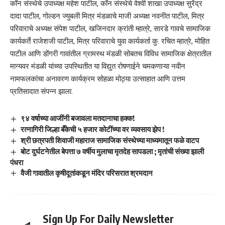
कॉन संस्थेचे उपाध्यक्ष महेश पाटील, कॉन संस्थेचे वेश्वी शाखा उपाध्यक्ष सुरेंद्र
दादा पाटील, गोल्डन ज्युबली मित्र मंडळाचे माजी अध्यक्ष नवनीत पाटील, मित्र
परिवाराचे अध्यक्ष संपेश पाटील, खजिनदार क्रांती म्हात्रे, सारडे गावचे सामाजिक
कार्यकर्ते राजेशजी पाटील, मित्र परिवाराचे युवा कार्यकर्ता कु. रचित म्हात्रे, मोहित
पाटील आणि डोंगरी गावांतील ग्रामस्थ मंडळी सोबतच विविध सामाजिक क्षेत्रातील
मान्यवर मंडळी यांच्या उपस्थितीत या विद्युत रोषणाईने चमकणाऱ्या नवीन
नामफलकांचा अनावरण कार्यक्रम सोहळा मोठ्या उत्साहात आणि उत्तम
प्रतिसादात संपन्न झाला.
९४ वर्षाच्या आजींनी बजावला मतदानाचा हक्क!
रत्नागिरी जिल्हा बँकेची ५ हजार कोटींच्या वर व्यवसाय झेप !
श्री छत्रपती शिवाजी महाराज सामाजिक संस्थेच्या माध्यमातून फळे वाटप
बोट दुर्घटनेतील बेपत्ता ७ वर्षीय मुलाचा मृतदेह सापडला ; मृतांची संख्या झाली
पंधरा
वैजी गावातील कृषीदूतांकडून मंदिर परिसरात श्रमदान
Sign Up For Daily Newsletter