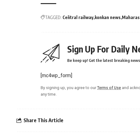
TAGGED:
Ceñtral railway
konkan news
Maharas
Sign Up For Daily N
Be keep up! Get the latest breaking news 
[mc4wp_form]
By signing up, you agree to our
Terms of Use
and ackno
any time.
Share This Article