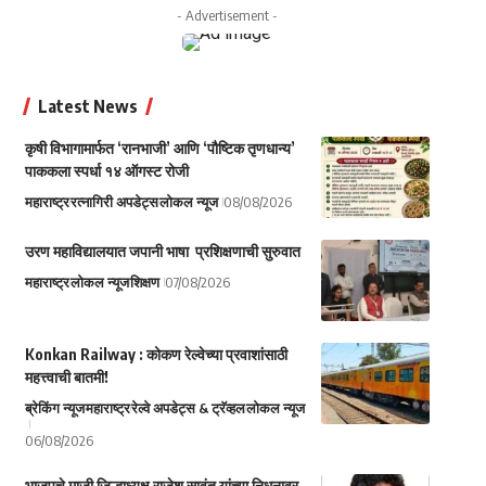
- Advertisement -
Latest News
कृषी विभागामार्फत ‘रानभाजी’ आणि ‘पौष्टिक तृणधान्य’
पाककला स्पर्धा १४ ऑगस्ट रोजी
महाराष्ट्र
रत्नागिरी अपडेट्स
लोकल न्यूज
08/08/2026
उरण महाविद्यालयात जपानी भाषा प्रशिक्षणाची सुरुवात
महाराष्ट्र
लोकल न्यूज
शिक्षण
07/08/2026
Konkan Railway : कोकण रेल्वेच्या प्रवाशांसाठी
महत्त्वाची बातमी!
ब्रेकिंग न्यूज
महाराष्ट्र
रेल्वे अपडेट्स & ट्रॅव्हल
लोकल न्यूज
06/08/2026
भाजपचे माजी जिल्हाध्यक्ष राजेश सावंत यांच्या निधनावर