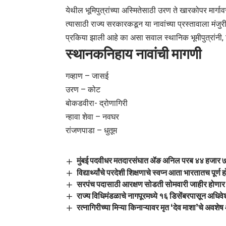
येथील भूमिपुत्रांच्या अस्मितेसाठी उरण ते खारकोपर मार्गा
त्यासाठी राज्य सरकारकडून या नावांच्या प्रस्तावाला मंजु
प्रकिया झाली आहे का असा सवाल स्थानिक भूमीपुत्रांनी,
स्थानकनिहाय नावांची मागणी
गव्हाण – जासई
उरण – कोट
बोकडवीरा- द्रोणागिरी
न्हावा शेवा – नवघर
रांजणपाडा – धुतूम
मुंबई पदवीधर मतदारसंघात ॲङ अनिल परब ४४ हजार ७
विद्यार्थ्यांचे परदेशी शिक्षणाचे स्वप्न आता भारतातच पूर्ण
सरपंच पदासाठी आरक्षण सोडती सोमवारी जाहीर होणार
राज्य विधिमंडळाचे नागपूरमध्ये १६ डिसेंबरपासून अधिव
रत्नागिरीच्या मिऱ्या किनाऱ्यावर मृत ‘देव माशा’चे अवश