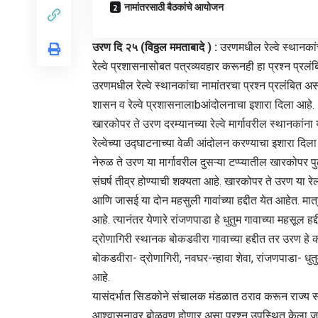
नामांतरसाठी बैठकांचे आयोजन
उरण दि २५ (विठ्ठल ममताबादे ) :
उरणमधील रेल्वे स्थानका
रेल्वे प्रशासनासोबत पत्रव्यवहार करूनही हा प्रश्न प्रलं
उरणमधील रेल्वे स्थानकांचा नामांतरचा प्रश्न प्रलंबित असल
शासन व रेल्वे प्रशासनालाbआंदोलनाचा इशारा दिला आहे.
खारकोपर ते उरण दरम्यानच्या रेल्वे मार्गावरील स्थानकांना 
रेल्वेच्या उ‌द्घाटनाच्या वेळी आंदोलन करण्याचा इशारा दिला 
नेरुळ ते उरण या मार्गावरील दुसऱ्या टप्प्यातील खारकोपर
संघर्ष तीव्र होण्याची शक्यता आहे. खारकोपर ते उरण या रेल्
आणि जासई या दोन महसुली गावांच्या हद्दीत येत आहेत. मात्
आहे. त्यानंतर येणारे रांजणपाडा हे धुतुम गावाच्या महसूल हद
द्रोणागिरी स्थानक बोकडवीरा गावाच्या हद्दीत तर उरण हे 
बोकडवीरा- द्रोणागिरी, नवघर-न्हावा शेवा, रांजणपाडा- धुत
आहे.
यासंदर्भात सिडकोने संचालक मंडळात ठराव करून राज्य सरका
आश्वासनावर बोळवण होणार असा प्रश्न उपस्थित केला जा