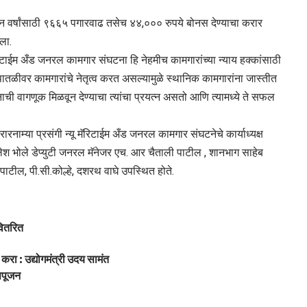
तीन वर्षांसाठी ९६६५ पगारवाढ तसेच ४४,००० रुपये बोनस देण्याचा करार
ला.
मॅरिटाईम अँड जनरल कामगार संघटना हि नेहमीच कामगारांच्या न्याय हक्कांसाठी
 पातळीवर कामगारांचे नेतृत्व करत असल्यामुळे स्थानिक कामगारांना जास्तीत
ी वागणूक मिळवून देण्याचा त्यांचा प्रयत्न असतो आणि त्यामध्ये ते सफल
ारनाम्या प्रसंगी न्यू मॅरिटाईम अँड जनरल कामगार संघटनेचे कार्याध्यक्ष
लेश भोले डेप्युटी जनरल मॅनेजर एच. आर चैताली पाटील , शानभाग साहेब
टील, पी.सी.कोल्हे, दशरथ वाघे उपस्थित होते.
वितरित
्ण करा : उद्योगमंत्री उदय सामंत
िपपूजन