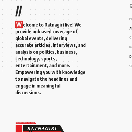
Q
//
H
W
elcome to Ratnagiri live! We
A
provide unbiased coverage of
global events, delivering
C
accurate articles, interviews, and
P
analysis on politics, business,
D
technology, sports,
entertainment, and more.
S
Empowering you with knowledge
to navigate the headlines and
engage in meaningful
discussions.