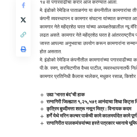
१४ वा पगारवाढीचा करार आज करण्यात आला.
मे. इंडोको रेमेडिज पाताळगंगा या कंपनीतील कामगारांचा 
कंपनी व्यवस्थापन व कामगार संघटना यांच्यात करण्यात आ
कामगार नेते महेंद्रशेठ घरत यांच्या अध्यक्षतेखालील न्यू 
लढत असते. कामगार नेते महेंद्रशेठ घरत हे आंतरराष्ट्रीय
जास्त आपल्या अनुभवाचा उपयोग करून कामगारांना सन्मानाच
होत असतात.
मे. इंडोको रेमेडिज कंपनीतील कामगारांच्या पगारवाढीच्या कर
पी.के. रमण, सरचिटणीस वैभव पाटील, व्यवस्थापनातर्फे नि
कामगार प्रतिनिधी कैलास भालेकर, मधुकर रसाळ, किशोर पा
उद्या ‘भारत बंद’ची हाक
रत्नागिरी जिल्ह्यात १,२५,५७९ आनंदाचा शिधा किट्स 
कृत्रिम बुध्दीमत्ता शत्रू नसून मित्र : विनायक कदम
हर्णे येथे मरिन कल्चर पार्कची कामे कालमर्यादेत कामे पूर
रत्नागिरीत पालकमंत्र्यांच्या हस्ते पत्रकार भवनाचे भूम