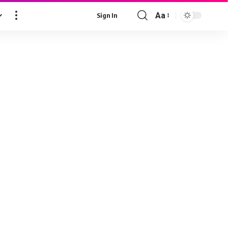
Aa
Sign In
Font
Resizer