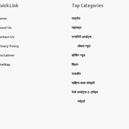
uick Link
Top Categories
ome
राष्ट्रीय
bout Us
महाराष्ट्र
ontact Us
रत्नागिरी अपडेट्स
rivacy Policy
लोकल न्यूज
isclaimer
ब्रेकिंग न्यूज
iteMap
शिक्षण
राजकीय
साहित्य-कला-संस्कृती
रेल्वे अपडेट्स & ट्रॅव्हल
स्पोर्ट्स