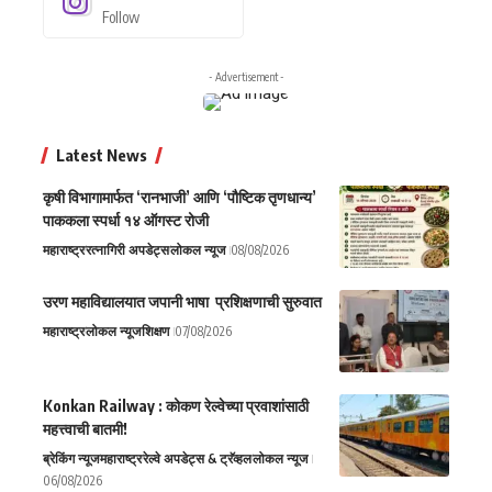
Follow
- Advertisement -
Latest News
कृषी विभागामार्फत ‘रानभाजी’ आणि ‘पौष्टिक तृणधान्य’
पाककला स्पर्धा १४ ऑगस्ट रोजी
महाराष्ट्र
रत्नागिरी अपडेट्स
लोकल न्यूज
08/08/2026
उरण महाविद्यालयात जपानी भाषा प्रशिक्षणाची सुरुवात
महाराष्ट्र
लोकल न्यूज
शिक्षण
07/08/2026
Konkan Railway : कोकण रेल्वेच्या प्रवाशांसाठी
महत्त्वाची बातमी!
ब्रेकिंग न्यूज
महाराष्ट्र
रेल्वे अपडेट्स & ट्रॅव्हल
लोकल न्यूज
06/08/2026