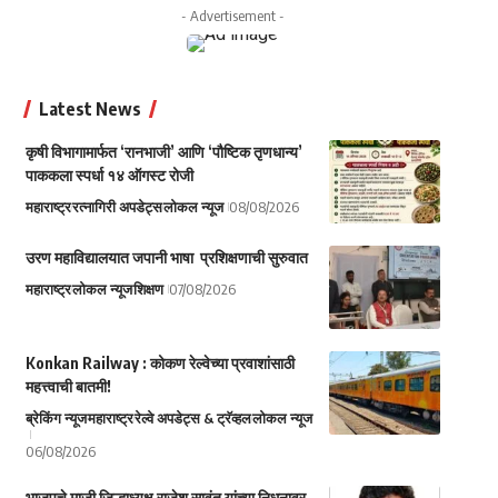
- Advertisement -
Latest News
कृषी विभागामार्फत ‘रानभाजी’ आणि ‘पौष्टिक तृणधान्य’
पाककला स्पर्धा १४ ऑगस्ट रोजी
महाराष्ट्र
रत्नागिरी अपडेट्स
लोकल न्यूज
08/08/2026
उरण महाविद्यालयात जपानी भाषा प्रशिक्षणाची सुरुवात
महाराष्ट्र
लोकल न्यूज
शिक्षण
07/08/2026
Konkan Railway : कोकण रेल्वेच्या प्रवाशांसाठी
महत्त्वाची बातमी!
ब्रेकिंग न्यूज
महाराष्ट्र
रेल्वे अपडेट्स & ट्रॅव्हल
लोकल न्यूज
06/08/2026
भाजपचे माजी जिल्हाध्यक्ष राजेश सावंत यांच्या निधनावर