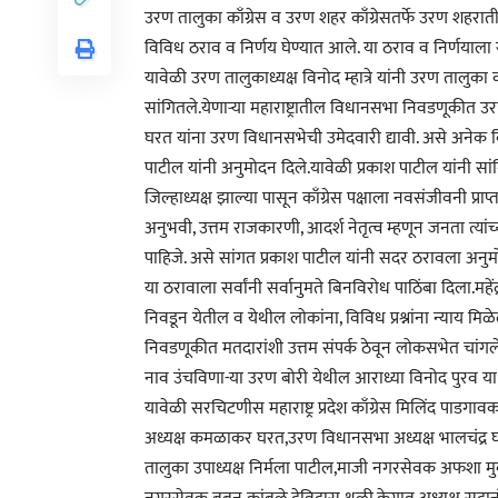
उरण तालुका काँग्रेस व उरण शहर काँग्रेसतर्फे उरण शहरा
विविध ठराव व निर्णय घेण्यात आले. या ठराव व निर्णयाला 
यावेळी उरण तालुकाध्यक्ष विनोद म्हात्रे यांनी उरण तालुका
सांगितले.येणाऱ्या महाराष्ट्रातील विधानसभा निवडणूकीत उरण
घरत यांना उरण विधानसभेची उमेदवारी द्यावी. असे अनेक व
पाटील यांनी अनुमोदन दिले.यावेळी प्रकाश पाटील यांनी सांग
जिल्हाध्यक्ष झाल्या पासून काँग्रेस पक्षाला नवसंजीवनी प्राप्
अनुभवी, उत्तम राजकारणी, आदर्श नेतृत्व म्हणून जनता त्यांच
पाहिजे. असे सांगत प्रकाश पाटील यांनी सदर ठरावला अनुम
या ठरावाला सर्वांनी सर्वानुमते बिनविरोध पाठिंबा दिला.म
निवडून येतील व येथील लोकांना, विविध प्रश्नांना न्याय म
निवडणूकीत मतदारांशी उत्तम संपर्क ठेवून लोकसभेत चांगले का
नाव उंचविणा-या उरण बोरी येथील आराध्या विनोद पुरव या विद्
यावेळी सरचिटणीस महाराष्ट्र प्रदेश काँग्रेस मिलिंद पाडगावकर
अध्यक्ष कमळाकर घरत,उरण विधानसभा अध्यक्ष भालचंद्र घरत,
तालुका उपाध्यक्ष निर्मला पाटील,माजी नगरसेवक अफशा मुक