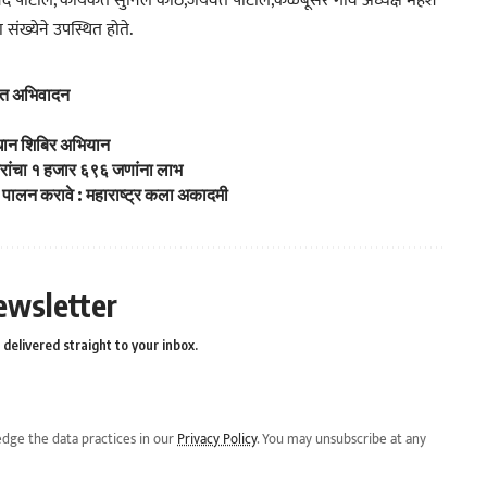
पाटील, कार्यकर्ते सुनिल काठे,जयवंत पाटील,कळंबूसरे गाव अध्यक्ष महेश
 संख्येने उपस्थित होते.
यात अभिवादन
धान शिबिर अभियान
िरांचा १ हजार ६९६ जणांना लाभ
ंचे पालन करावे : महाराष्ट्र कला अकादमी
ewsletter
delivered straight to your inbox.
dge the data practices in our
Privacy Policy
. You may unsubscribe at any