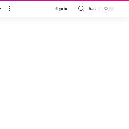
Aa
Sign In
Font
Resizer