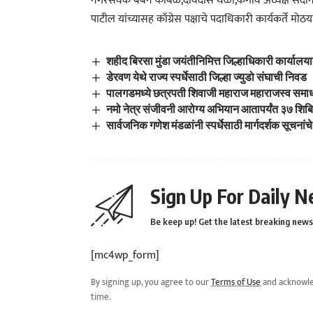
नगरसेवक बबन कांबळे,देविदास थळी,केगाव अध्यक्ष सदानंद 
पाटील यांच्यासह काँग्रेस पक्षाचे पदाधिकारी कार्यकर्ते मोठया
शहीद बिरसा मुंडा जयंतीनिमित्त जिल्हाधिकारी कार्याल
डेरवण येथे राज्य स्पर्धेसाठी जिल्हा ज्युडो संघाची निवड
पालगडमध्ये छत्रपती शिवाजी महाराज महाराजस्व समा
नमो नेत्र संजीवनी आरोग्य अभियान आतापर्यंत ३७ शिब
सार्वजनिक गणेश मंडळांनी स्पर्धेसाठी मार्गदर्शक सूचना
Sign Up For Daily N
Be keep up! Get the latest breaking news 
[mc4wp_form]
By signing up, you agree to our
Terms of Use
and acknowle
time.