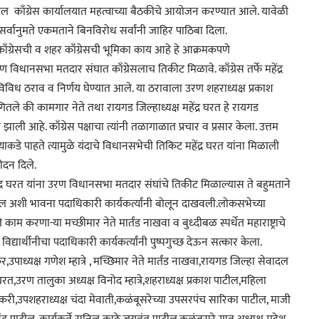
तील काँग्रेस कार्यालयात महत्वाच्या बैठकीचे आयोजन करण्यात आले. यावेळी
सर्वानुमते एकमताने बिनविरोध सर्वांनी जाहिर पाठिबा दिला.
 काँग्रेसची व शहर काँग्रेसची भूमिका काय आहे हे आक्रमकपणे
 विधानसभा मतदार संघात काँग्रेसलाच तिकीट मिळावे. काँग्रेस तर्फे महेंद्र
िविध ठराव व निर्णय घेण्यात आले. या ठरावाला उरण शहराध्यक्ष प्रकाश
ितले की कामगार नेते तथा रायगड जिल्हाध्यक्ष महेंद्र घरत हे रायगड
त झाली आहे. काँग्रेस पक्षाचा त्यांनी तळागाळात प्रचार व प्रसार केला. उत्तम
्याकडे पाहते त्यामुळे यंदाचे विधानसभेची तिकिट महेंद्र घरत यांना मिळाली
ोदन दिले.
हेंद्र घरत यांना उरण विधानसभा मतदार संघांचे तिकीट मिळाल्यास ते बहुमताने
िळेल अशी भावना पदाधिकारी कार्यकर्त्यांनी बोलून दाखवली.लोकसभेच्या
म करणा-या मच्छीमार नेते मार्तंड नाखवा व बुध्दीबळ स्पर्धेत महाराष्ट्राचे
यार्थीनीचा पदाधिकारी कार्यकर्त्यांनी पुष्पगुच्छ देऊन सत्कार केला.
,उपाध्यक्ष गणेश म्हात्रे , मच्छिमार नेते मार्तंड नाखवा,रायगड जिल्हा सेवादल
उरण तालुका अध्यक्ष विनोद म्हात्रे,शहराध्यक्ष प्रकाश पाटील,महिला
री,उपशहराध्यक्ष चंदा मेवाती,कळंबूसरेच्या उपसरपंच सारिका पाटील, माजी