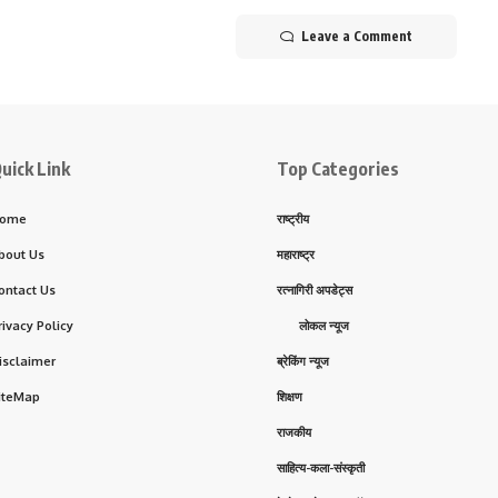
Leave a Comment
uick Link
Top Categories
ome
राष्ट्रीय
bout Us
महाराष्ट्र
ontact Us
रत्नागिरी अपडेट्स
rivacy Policy
लोकल न्यूज
isclaimer
ब्रेकिंग न्यूज
iteMap
शिक्षण
राजकीय
साहित्य-कला-संस्कृती