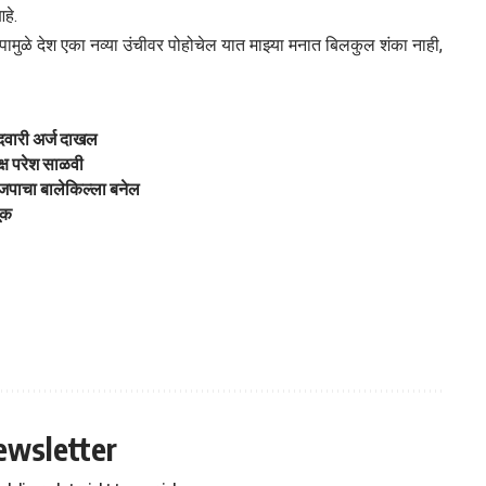
हे.
्पामुळे देश एका नव्या उंचीवर पोहोचेल यात माझ्या मनात बिलकुल शंका नाही,
ेदवारी अर्ज दाखल
क्ष परेश साळवी
 भाजपाचा बालेकिल्ला बनेल
ूक
ewsletter