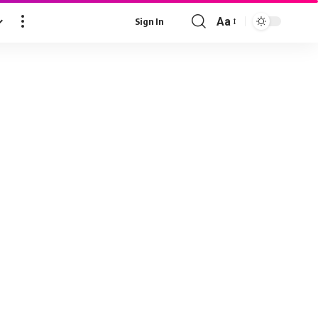
Aa
Sign In
Font
Resizer