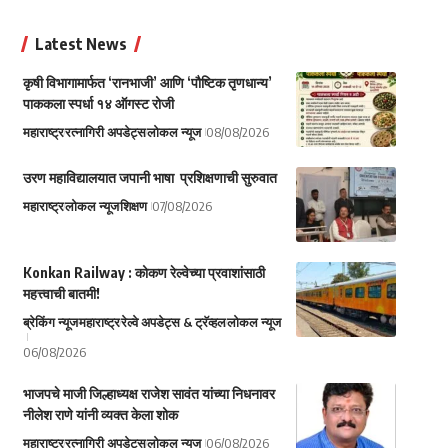
Latest News
कृषी विभागामार्फत ‘रानभाजी’ आणि ‘पौष्टिक तृणधान्य’
पाककला स्पर्धा १४ ऑगस्ट रोजी
महाराष्ट्र
रत्नागिरी अपडेट्स
लोकल न्यूज
08/08/2026
उरण महाविद्यालयात जपानी भाषा प्रशिक्षणाची सुरुवात
महाराष्ट्र
लोकल न्यूज
शिक्षण
07/08/2026
Konkan Railway : कोकण रेल्वेच्या प्रवाशांसाठी
महत्त्वाची बातमी!
ब्रेकिंग न्यूज
महाराष्ट्र
रेल्वे अपडेट्स & ट्रॅव्हल
लोकल न्यूज
06/08/2026
भाजपचे माजी जिल्हाध्यक्ष राजेश सावंत यांच्या निधनावर
नीलेश राणे यांनी व्यक्त केला शोक
महाराष्ट्र
रत्नागिरी अपडेट्स
लोकल न्यूज
06/08/2026