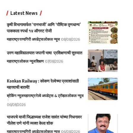
Latest News
कृषी विभागामार्फत ‘रानभाजी’ आणि ‘पौष्टिक तृणधान्य’
पाककला स्पर्धा १४ ऑगस्ट रोजी
महाराष्ट्र
रत्नागिरी अपडेट्स
लोकल न्यूज
08/08/2026
उरण महाविद्यालयात जपानी भाषा प्रशिक्षणाची सुरुवात
महाराष्ट्र
लोकल न्यूज
शिक्षण
07/08/2026
Konkan Railway : कोकण रेल्वेच्या प्रवाशांसाठी
महत्त्वाची बातमी!
ब्रेकिंग न्यूज
महाराष्ट्र
रेल्वे अपडेट्स & ट्रॅव्हल
लोकल न्यूज
06/08/2026
भाजपचे माजी जिल्हाध्यक्ष राजेश सावंत यांच्या निधनावर
नीलेश राणे यांनी व्यक्त केला शोक
महाराष्ट्र
रत्नागिरी अपडेट्स
लोकल न्यूज
06/08/2026