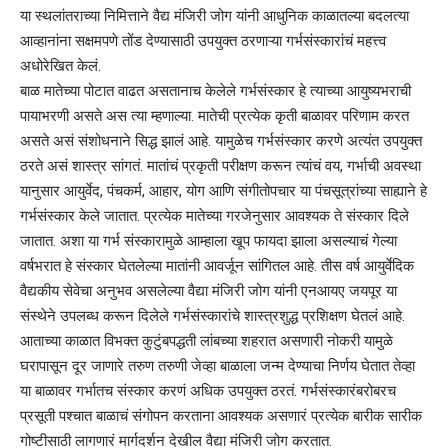
या स्थलांतराच्या निमित्ताने वैद्य मंजिरी जोग यांनी आधुनिक काळातल्या बदलत्या
आव्हानांना सक्षमपणे तोंड देण्यासाठी उपयुक्त ठरणाऱ्या गर्भसंस्कारांचं महत्त्व
अधोरेखित केलं.
बाळ मातेच्या पोटात वाढत असतानाच केलेले गर्भसंस्कार हे त्याच्या आयुष्यभराची
पायाभरणी असते अस त्या म्हणाल्या. मातेची प्रत्येक कृती बाळावर परिणाम करत
असते असं संशोधनाने सिद्ध झालं आहे. यामुळेच गर्भसंस्कार करणे अत्यंत उपयुक्त
ठरते असं शास्त्र सांगतं. मातांचं प्रकृती परीक्षण करून त्यांचं वय, गर्भाची अवस्था
यानुसार आयुर्वेद, पंचकर्म, आहार, योग आणि संगीतोपचार या पंचसूत्रांच्या साह्याने हे
गर्भसंस्कार केले जातात. प्रत्येक मातेच्या गरजेनुसार आवश्यक ते संस्कार दिले
जातात. अशा या गर्भ संस्कारामुळे आम्हाला खूप फायदा झाला असल्याचं गेल्या
वर्षभरात हे संस्कार घेतलेल्या मातांनी आवर्जून सांगितल आहे. तीस वर्ष आयुर्वेदिक
वैद्यकीय सेवेचा अनुभव असलेल्या वैद्या मंजिरी जोग यांनी एनआयए जयपूर या
संस्थेने उपलब्ध करून दिलेले गर्भसंस्कारांचे शास्त्रशुद्ध प्रशिक्षण घेतलं आहे.
आताच्या काळात विभक्त कुटुंबपद्धती लांबच्या शहरात असणारी नोकरी यामुळे
घरापासून दूर जाणारे तरुण तरुणी जेव्हा बाळाला जन्म देण्याचा निर्णय घेतात तेव्हा
या बाळावर गर्भातच संस्कार करणं अधिक उपयुक्त ठरतं. गर्भसंस्कारंबरोबरच
प्रसूती पश्चात बाळाचं संगोपन करताना आवश्यक असणारं प्रत्येक बारीक सारीक
गोष्टीसाठी लागणारं मार्गदर्शन देखील वैद्या मंजिरी जोग करतात.