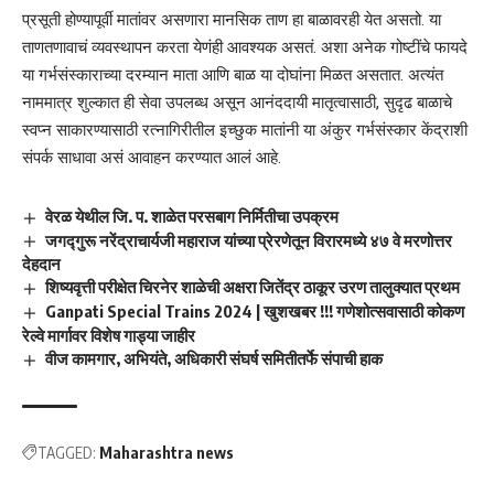
प्रसूती होण्यापूर्वी मातांवर असणारा मानसिक ताण हा बाळावरही येत असतो. या
ताणतणावाचं व्यवस्थापन करता येणंही आवश्यक असतं. अशा अनेक गोष्टींचे फायदे
या गर्भसंस्काराच्या दरम्यान माता आणि बाळ या दोघांना मिळत असतात. अत्यंत
नाममात्र शुल्कात ही सेवा उपलब्ध असून आनंददायी मातृत्वासाठी, सुदृढ बाळाचे
स्वप्न साकारण्यासाठी रत्नागिरीतील इच्छुक मातांनी या अंकुर गर्भसंस्कार केंद्राशी
संपर्क साधावा असं आवाहन करण्यात आलं आहे.
वेरळ येथील जि. प. शाळेत परसबाग निर्मितीचा उपक्रम
जगद्गुरू नरेंद्राचार्यजी महाराज यांच्या प्रेरणेतून विरारमध्ये ४७ वे मरणोत्तर
देहदान
शिष्यवृत्ती परीक्षेत चिरनेर शाळेची अक्षरा जितेंद्र ठाकूर उरण तालुक्यात प्रथम
Ganpati Special Trains 2024 | खुशखबर !!! गणेशोत्सवासाठी कोकण
रेल्वे मार्गावर विशेष गाड्या जाहीर
वीज कामगार, अभियंते, अधिकारी संघर्ष समितीतर्फे संपाची हाक
TAGGED:
Maharashtra news