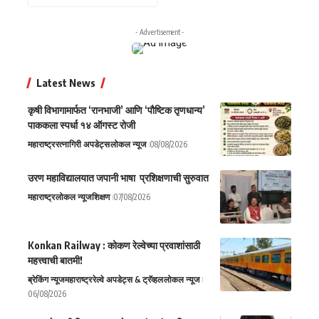
- Advertisement -
Latest News
कृषी विभागामार्फत ‘रानभाजी’ आणि ‘पौष्टिक तृणधान्य’
पाककला स्पर्धा १४ ऑगस्ट रोजी
महाराष्ट्र
रत्नागिरी अपडेट्स
लोकल न्यूज
08/08/2026
उरण महाविद्यालयात जपानी भाषा प्रशिक्षणाची सुरुवात
महाराष्ट्र
लोकल न्यूज
शिक्षण
07/08/2026
Konkan Railway : कोकण रेल्वेच्या प्रवाशांसाठी
महत्त्वाची बातमी!
ब्रेकिंग न्यूज
महाराष्ट्र
रेल्वे अपडेट्स & ट्रॅव्हल
लोकल न्यूज
06/08/2026