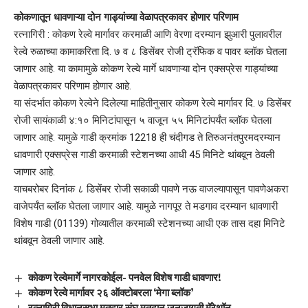
कोकणातून धावणाऱ्या दोन गाड्यांच्या वेळापत्रकावर होणार परिणाम
रत्नागिरी : कोकण रेल्वे मार्गावर करमाळी आणि वेरणा दरम्यान झुआरी पुलावरील
रेल्वे रुळाच्या कामाकरिता दि. ७ व ८ डिसेंबर रोजी ट्रॅफिक व पावर ब्लॉक घेतला
जाणार आहे. या कामामुळे कोकण रेल्वे मार्गे धावणाऱ्या दोन एक्सप्रेस गाड्यांच्या
वेळापत्रकावर परिणाम होणार आहे.
या संदर्भात कोकण रेल्वेने दिलेल्या माहितीनुसार कोकण रेल्वे मार्गावर दि. ७ डिसेंबर
रोजी सायंकाळी ४:१० मिनिटांपासून ५ वाजून ५५ मिनिटांपर्यंत ब्लॉक घेतला
जाणार आहे. यामुळे गाडी क्रमांक 12218 ही चंदीगड ते तिरुअनंतपुरमदरम्यान
धावणारी एक्सप्रेस गाडी करमाळी स्टेशनच्या आधी 45 मिनिटे थांबवून ठेवली
जाणार आहे.
याचबरोबर दिनांक ८ डिसेंबर रोजी सकाळी पावणे नऊ वाजल्यापासून पावणेअकरा
वाजेपर्यंत ब्लॉक घेतला जाणार आहे. यामुळे नागपूर ते मडगाव दरम्यान धावणारी
विशेष गाडी (01139) गोव्यातील करमाळी स्टेशनच्या आधी एक तास दहा मिनिटे
थांबवून ठेवली जाणार आहे.
कोकण रेल्वेमार्गे नागरकोईल- पनवेल विशेष गाडी धावणार!
कोकण रेल्वे मार्गावर २६ ऑक्टोबरला ‘मेगा ब्लॉक’
रत्नागिरी विधानसभा मतदार संघ मतदान जनजागृती मॅरेथॉन