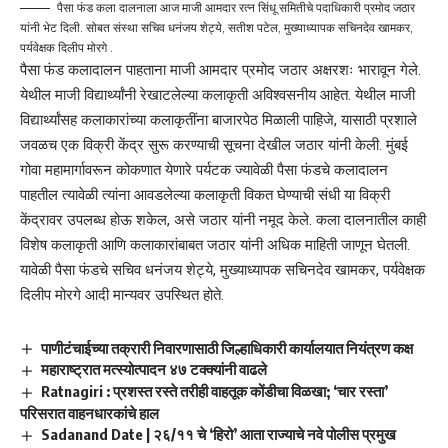
पैसा फंड कला दालनाला आज माजी आमदार रत्न सिंधू समितीचे पदाधिकारी प्रमोद जठार
यांनी भेट दिली. सोबत संस्था सचिव धनंजय शेट्ये, सतीश पटेल, मुख्याध्यापक सचिनदेव खामकर,
पर्यवेक्षक दिलीप मोरगे .
पैसा फंड कलादालन पाहताना माजी आमदार प्रमोद जठार अक्षरशः भारावून गेले.
येथील माजी विद्यार्थ्यांनी रेखाटलेल्या कलाकृती अविश्वसनीय आहेत. येथील माजी
विद्यार्थ्यांसह कलाकारांच्या कलाकृतींना बाजारपेठ मिळाली पाहिजे, यासाठी प्रशाले
जवळच एक विक्री केंद्र सुरू करण्याची सूचना देखील जठार यांनी केली. मुंबई
गोवा महामार्गावरून कोकणात येणारे पर्यटक ज्यावेळी पैसा फंडचे कलादालन
पाहतील त्यावेळी त्यांना आवडलेल्या कलाकृती विकत घेण्याची संधी या विक्री
केंद्रावर उपलब्ध होऊ शकेल, असे जठार यांनी नमूद केले. कला दालनातील काही
विशेष कलाकृती आणि कलाकारांबाबत जठार यांनी अधिक माहिती जाणून घेतली.
यावेळी पैसा फंडचे सचिव धनंजय शेट्ये, मुख्याध्यापक सचिनदेव खामकर, पर्यवेक्षक
दिलीप मोरगे आदी मान्यवर उपस्थित होते.
पाणीटंचाईच्या तक्रारी निवारणासाठी जिल्हाधिकारी कार्यालयात नियंत्रण कक्ष
महाराष्ट्रात मत्स्योत्पादन ४७ टक्क्यांनी वाढले
Ratnagiri : प्रशस्त रस्ते तरीही वाहतूक कोंडीचा विळखा; ‘चार रस्ता’
परिसरात वाहनधारकांचे हाल
Sadanand Date | २६/११ चे ‘हिरो’ आता राज्याचे नवे पोलीस प्रमुख