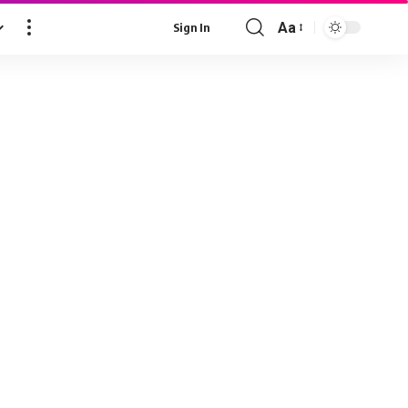
Aa
Sign In
Font
Resizer