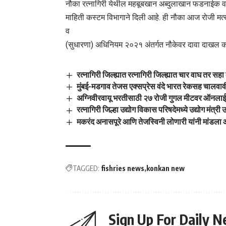
नौका रत्नागिरी येथील महबूबखान अब्दुलाखान फडनाईक व
माहिती कस्टम विभागाने दिली आहे. ही नौका आज रोजी मत्स
व
(सुधारणा) अधिनियम २०२१ अंतर्गत नौकेवर दावा दाखल कर
रत्नागिरी जिल्ह्यात रत्नागिरी जिल्ह्यात चार वाघ तर सह
मुंबई-मडगाव तेजस एक्सप्रेस वंदे भारत रेकसह चालवाव
अग्निवीरवायू भरतीसाठी २७ रोजी गुगल मीटवर ऑनलाईन 
रत्नागिरी जिल्हा उद्योग विकास परिषदेमध्ये उद्योग मंत्
मकरंद अनासपूरे आणि तेजस्विनी लोणारी यांनी मांडला 
TAGGED:
fishries news
konkan new
Sign Up For Daily N