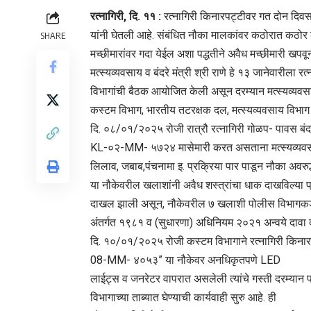
रत्नागिरी, दि. ११ :
रत्नागिरी किनारपट्टीवर गत दोन दिवस झ
यांनी घेतली आहे. संबंधित नौका मालकांवर कठोरात कठोर कार
SHARE
मच्छीमारांवर गदा येईल अशा पद्धतीने अवैध मच्छीमारी खपवू
मत्स्यव्यवसाय व बंदरे मंत्री श्री राणे हे १३ जानेवारीला 
विभागांची बैठक आयोजित केली असून दरम्यान मत्स्यव्यवसाय
कस्टम विभाग, भारतीय तटरक्षक दल, मत्स्यव्यवसाय विभा
दि. ०८/०१/२०२५ रोजी रात्रौ रत्नागिरी गोळप- पावस बं
KL-०२-MM- ५७२४ मासेमारी करत असताना मत्स्यव्यवसाय व
लिलाव, जबाब,पंचनामा इ. प्रक्रिया पार पाडून नौका अवरु
या नौकेवरील खलाशांनी अवैध शस्त्रांचा धाक दाखविल्या
दाखल झाली असून, नौकेवरील ७ खलाशी पोलीस विभागकडून त
अंतर्गत १९८१ व (सुधारणा) अधिनियम २०२१ अन्वये दाव
दि. १०/०१/२०२५ रोजी कस्टम विभागाने रत्नागिरी किनार
08-MM- ४०५३” या नौकेवर अनधिकृतपणे LED
लाईट्स व जनरेटर वापरात असलेली त्यांचे गस्ती दरम्य
विभागाच्या ताब्यात घेण्याची कार्यवाही सुरु आहे. ही