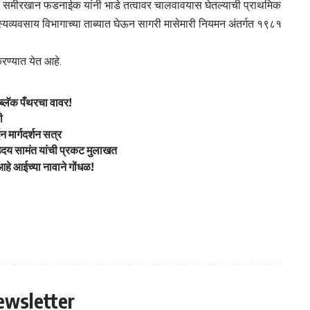
 समीरखान फडनाईक यांनी भाडे तत्वावर चालवावयास घेतल्याची प्राथमिक
्यव्यवसाय विभागाच्या ताब्यात घेऊन सागरी मासेमारी नियमन अंतर्गत १९८१
ण्यात येत आहे.
ा ब्लॅक पँथरचा वावर!
ी
मार्गदर्शन सत्र
री उदय सामंत यांची प्रकट मुलाखत
आहे आईच्या नावाने गोंधळ!
ewsletter