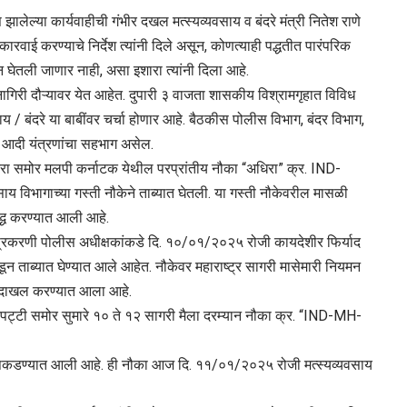
ालेल्या कार्यवाहीची गंभीर दखल मत्स्यव्यवसाय व बंदरे मंत्री नितेश राणे
वाई करण्याचे निर्देश त्यांनी दिले असून, कोणत्याही पद्धतीत पारंपरिक
न घेतली जाणार नाही, असा इशारा त्यांनी दिला आहे.
रत्नागिरी दौऱ्यावर येत आहेत. दुपारी ३ वाजता शासकीय विश्रामगृहात विविध
 / बंदरे या बाबींवर चर्चा होणार आहे. बैठकीस पोलीस विभाग, बंदर विभाग,
ग आदी यंत्रणांचा सहभाग असेल.
दरा समोर मलपी कर्नाटक येथील परप्रांतीय नौका “अधिरा” क्र. IND-
िभागाच्या गस्ती नौकेने ताब्यात घेतली. या गस्ती नौकेवरील मासळी
द्ध करण्यात आली आहे.
 प्रकरणी पोलीस अधीक्षकांकडे दि. १०/०१/२०२५ रोजी कायदेशीर फिर्याद
ाब्यात घेण्यात आले आहेत. नौकेवर महाराष्ट्र सागरी मासेमारी नियमन
ा दाखल करण्यात आला आहे.
पट्टी समोर सुमारे १० ते १२ सागरी मैला दरम्यान नौका क्र. “IND-MH-
ान पकडण्यात आली आहे. ही नौका आज दि. ११/०१/२०२५ रोजी मत्स्यव्यवसाय