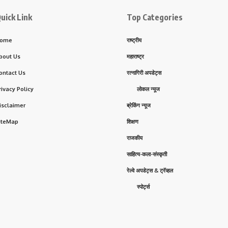
uick Link
Top Categories
ome
राष्ट्रीय
bout Us
महाराष्ट्र
ontact Us
रत्नागिरी अपडेट्स
rivacy Policy
लोकल न्यूज
isclaimer
ब्रेकिंग न्यूज
iteMap
शिक्षण
राजकीय
साहित्य-कला-संस्कृती
रेल्वे अपडेट्स & ट्रॅव्हल
स्पोर्ट्स