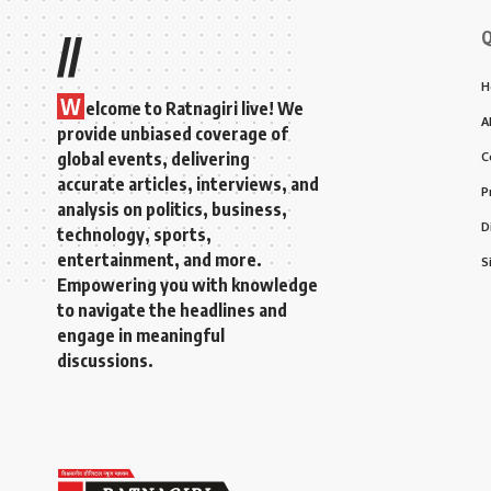
Q
//
H
W
elcome to Ratnagiri live! We
A
provide unbiased coverage of
global events, delivering
C
accurate articles, interviews, and
P
analysis on politics, business,
D
technology, sports,
entertainment, and more.
S
Empowering you with knowledge
to navigate the headlines and
engage in meaningful
discussions.