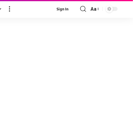
Aa
Sign In
Font
Resizer