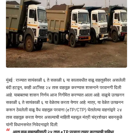
मुंबई : राज्यात सायंकाळी ६ ते सकाळी ६ या कालावधीत वाळू वाहतुकीवर असलेली
बंदी हटवून, काही अटींसह २४ तास वाहतूक करण्यास शासनाने परवानगी दिली
आहे. याबाबतचा शासन निर्णय आज निर्गमित करण्यात आला आहे. वाळूचे उत्खनन
सकाळी ६ ते सायंकाळी ६ या वेळेतच करता येणार आहे. मात्र, या वेळेत उत्खनन
करून ठेवलेली वाळू वैध वाहतूक परवाना (eTP/CTP) घेतलेल्या वाहनांद्वारे २४
तास वाहतूक करता येणार असल्याची माहिती महसूल मंत्री चंद्रशेखर बावनकुळे
यांनी विधानसभेत निवेदनाद्वारे दिली.
आता वाळू वाहतुकीसाठी २४ तास eTP परवाना तयार करण्याची सुविधा