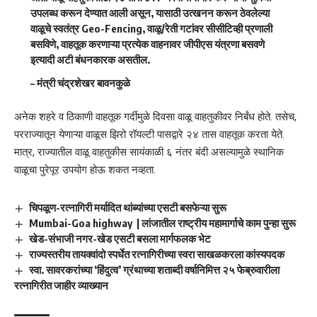
उपलब्ध करून देण्यात आली असून, यासाठी उत्खनन करून ठेवलेल्या
वाळूचे स्वतंत्र Geo-Fencing, वाळू/रेती गटांवर सीसीटिव्ही प्रणाली
बसविणे, वाहतूक करणाऱ्या प्रत्येक वाहनावर जीपीएस यंत्रणा बसवणे
इत्यादी अटी बंधनकारक असतील.
–
मंत्री चंद्रशेखर बावनकुळे
अनेक शहरे व ठिकाणी वाहतूक गर्दीमुळे दिवसा वाळू वाहतुकीवर निर्बंध होते. तसेच,
परराज्यातून येणाऱ्या वाळूस झिरो रॉयल्टी पासद्वारे २४ तास वाहतूक करता येते.
मात्र, राज्यातील वाळू वाहतुकीस सायंकाळी ६ नंतर बंदी असल्यामुळे स्थानिक
वाळूचा पुरेपूर उपयोग होऊ शकत नव्हता.
चिपळूण-रत्नागिरी मर्यादित थांब्यांच्या एसटी बसफेऱ्या सुरू
Mumbai-Goa highway | लांजातील राष्ट्रीय महामार्गाचे काम पुन्हा सुरू
खेड-संभाजी नगर-खेड एसटी बसला मार्गफलक भेट
राज्यस्तरीय तायक्वांदो स्पर्धेत रत्नागिरीच्या स्वरा साखळकरला कांस्यपदक
स्वा. सावरकरांच्या ‘हिंदुत्व’ ग्रंथाच्या शताब्दी वर्षानिमित्त २५ फेब्रुवारीला
रत्नागिरीत जाहीर व्याख्यान