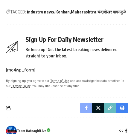
TAGGED:
industry news
Konkan
Maharashtra
चंद्रशेखर बावनकुळे
Sign Up For Daily Newsletter
Be keep up! Get the latest breaking news delivered
straight to your inbox.
[mc4wp_form]
By signing up, you agree to our
Terms of Use
and acknowledge the data practices in
our
Privacy Policy
. You may unsubscribe at any time.
Team RatnagiriLive