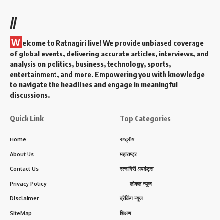
//
W
elcome to Ratnagiri live! We provide unbiased coverage
of global events, delivering accurate articles, interviews, and
analysis on politics, business, technology, sports,
entertainment, and more. Empowering you with knowledge
to navigate the headlines and engage in meaningful
discussions.
Quick Link
Top Categories
Home
राष्ट्रीय
About Us
महाराष्ट्र
Contact Us
रत्नागिरी अपडेट्स
Privacy Policy
लोकल न्यूज
Disclaimer
ब्रेकिंग न्यूज
SiteMap
शिक्षण