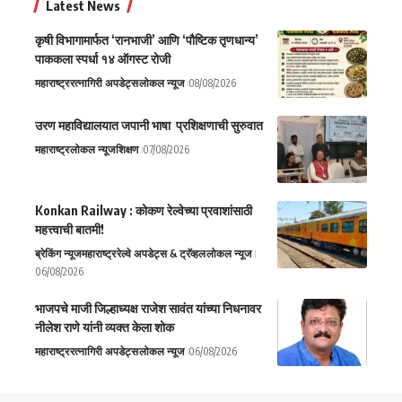
Latest News
कृषी विभागामार्फत ‘रानभाजी’ आणि ‘पौष्टिक तृणधान्य’
पाककला स्पर्धा १४ ऑगस्ट रोजी
महाराष्ट्र
रत्नागिरी अपडेट्स
लोकल न्यूज
08/08/2026
उरण महाविद्यालयात जपानी भाषा प्रशिक्षणाची सुरुवात
महाराष्ट्र
लोकल न्यूज
शिक्षण
07/08/2026
Konkan Railway : कोकण रेल्वेच्या प्रवाशांसाठी
महत्त्वाची बातमी!
ब्रेकिंग न्यूज
महाराष्ट्र
रेल्वे अपडेट्स & ट्रॅव्हल
लोकल न्यूज
06/08/2026
भाजपचे माजी जिल्हाध्यक्ष राजेश सावंत यांच्या निधनावर
नीलेश राणे यांनी व्यक्त केला शोक
महाराष्ट्र
रत्नागिरी अपडेट्स
लोकल न्यूज
06/08/2026