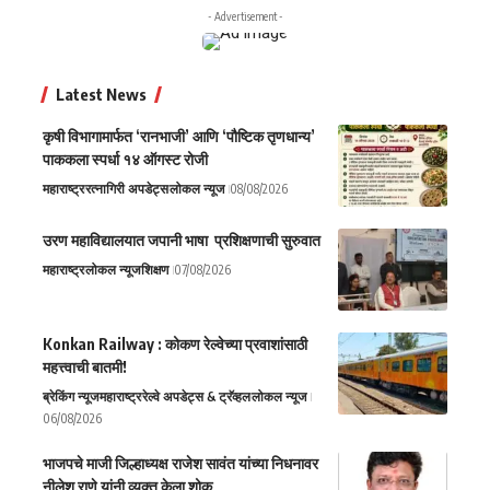
- Advertisement -
Latest News
कृषी विभागामार्फत ‘रानभाजी’ आणि ‘पौष्टिक तृणधान्य’
पाककला स्पर्धा १४ ऑगस्ट रोजी
महाराष्ट्र
रत्नागिरी अपडेट्स
लोकल न्यूज
08/08/2026
उरण महाविद्यालयात जपानी भाषा प्रशिक्षणाची सुरुवात
महाराष्ट्र
लोकल न्यूज
शिक्षण
07/08/2026
Konkan Railway : कोकण रेल्वेच्या प्रवाशांसाठी
महत्त्वाची बातमी!
ब्रेकिंग न्यूज
महाराष्ट्र
रेल्वे अपडेट्स & ट्रॅव्हल
लोकल न्यूज
06/08/2026
भाजपचे माजी जिल्हाध्यक्ष राजेश सावंत यांच्या निधनावर
नीलेश राणे यांनी व्यक्त केला शोक