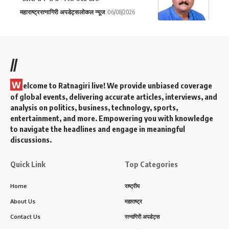
महाराष्ट्र
रत्नागिरी अपडेट्स
लोकल न्यूज
06/08/2026
//
W
elcome to Ratnagiri live! We provide unbiased coverage
of global events, delivering accurate articles, interviews, and
analysis on politics, business, technology, sports,
entertainment, and more. Empowering you with knowledge
to navigate the headlines and engage in meaningful
discussions.
Quick Link
Top Categories
Home
राष्ट्रीय
About Us
महाराष्ट्र
Contact Us
रत्नागिरी अपडेट्स