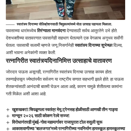
स्वातंत्र्य दिनाच्या सेलिब्रेशनसाठी चिमुकल्यांमध्ये मोठा उत्साह पहायला मिळाला.
पावसाच्या धारांमध्येच
तिरंग्याला मानवंदना
देण्यासाठी सर्वच आतुरतेने उभे होते.
देशभक्तीच्या वातावरणात पावसानेही सहभाग घेतल्याने एक वेगळाच अनुभव सर्वांनी
घेतला. पावसाची सलामी म्हणजे जणू निसर्गानेही
स्वातंत्र्य दिनाच्या शुभेच्छा
दिल्या,
अशी भावना अनेकांनी व्यक्त केली.
​रत्नागिरीत स्वातंत्र्यदिनानिमित्त उत्साहाचे वातावरण
जोरदार पाऊस असूनही, रत्नागिरीत स्वातंत्र्य दिनाचा उत्साह कायम होता.
तरुणाईपासून ज्येष्ठांपर्यंत सर्वजण या राष्ट्रीय सणात सहभागी झाले होते. हा पाऊस
शेतकऱ्यांसाठी आनंदाची बातमी घेऊन आला आहे, कारण यामुळे शेतीतल्या कामांना
गती मिळेल अशी आशा आहे.
खुशखबर!! चिपळूणला स्वतंत्र मेमू ट्रेनसह होळीसाठी आणखी तीन गाड्या
मान्सून २०२६ साठी कोकण रेल्वे सज्ज!
विरोधानंतरही मुंबई-गोवा महामार्गावर राजापुरात टोल वसुली सुरू
आकाशवाणीच्या ‘बालजगत’मध्ये रत्नागिरीच्या नवनिर्माण हायस्कूल हायस्कूलच्या