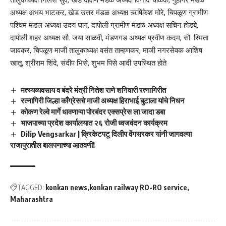
अध्यक्ष अभय भाटकर, खेड उत्तर मंडळ अध्यक्ष ऋषिकेश मोरे, चिपळूण ग्रामीण
पश्चिम मंडल अध्यक्ष उदय घाग, दापोली ग्रामीण मंडळ अध्यक्ष सचिन होडबे,
दापोली शहर अध्यक्ष सौ. जया साळवी, मंडणगड अध्यक्ष प्रवीण कदम, सौ. स्मिता
जावकर, चिपळूण माजी तालुकाध्यक्ष वसंत ताम्हणकर, माजी नगरसेवक आशिष
खातू, श्रीराम शिंदे, संदीप भिसे, शुभम पिसे आदी उपस्थित होते
मत्स्यव्यवसाय व बंदरे मंत्री नितेश राणे शनिवारी रत्नागिरीत
रत्नागिरी जिल्हा काँग्रेसचे माजी अध्यक्ष हिराभाई बुटाला यांचे निधन
कोकण रेल्वे मार्गे धावणाऱ्या पोरबंदर एक्सप्रेस ला जादा डबा
भाजपाच्या प्रदेश कार्यालयात २६ रोजी ध्वजवंदन कार्यक्रम
Dilip Vengsarkar | क्रिकेटपटू दिलीप वेंगसरकर यांनी जागवल्या
राजापुरातील बालपणाच्या आठवणी!
TAGGED:
konkan news
konkan railway RO-RO service
Maharashtra