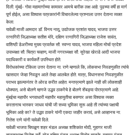
दिली. मुंबई- गोवा महामार्गाच्या कामावर आमचे बारीक लक्ष आहे. पुढच्या वर्षी हा मार्ग
पूर्ण होईल, असा विश्वास पत्रकारांनी विचारलेल्या प्रश्नाला उत्तर देताना व्यक्त
केला.
यावेळी माजी आमदार डॉ. विनय नातू, उद्योजक प्रशांत यादव, भाजपा उत्तर
रत्नागिरी जिल्हाध्यक्ष सतीश मोरे, दक्षिण रत्नागिरी जिल्हाध्यक्ष राजेश सावंत,
वाशिष्ठी डेअरीच्या मुख्य प्रवर्तक सौ. स्वप्ना यादव, भाजपा महिला मोर्चा प्रदेश
उपाध्यक्षा सौ. चित्रा चव्हाण, माजी नगराध्यक्षा सौ. सुरेखा खेराडे आदी भाजपा
पदाधिकारी व कार्यकर्ते उपस्थित होते.
विरोधकांच्या टीकेला उत्तर देताना ना. राणे म्हणाले कि, लोकसभा निवडणुकीत त्यांचे
खासदार जेव्हा निवडून आले तेव्हा आलबेल होते. मात्र, विधानसभा निवडणुकीत
पराभव झाल्यानंतर ते ओरड करीत आहेत. मनाप्रमाणे झाले नाही की लोकशाही
धोक्यात, असे बोलणे म्हणजे उद्धव ठाकरेंचे हे बोलणे शेंबड्या पोराप्रमाणे आहे.
मुंबईचा महापौर भगवाधारी महापौर महायुतीचा बसणार असा विश्वास व्यक्त
करतानाच भास्कर जाधव यांची जी सध्या भूमिका सुरू आहे ती त्यांच्या पक्षाची
भूमिका आहे का? ते उद्धव ठाकरे यांनी एकदा जाहीर करावं, असे आव्हानच ना.
नितेश राणे यांनी यावेळी दिले.
यावेळी भाजपा चिपळूण शहर मंडल अध्यक्ष शशिकांत मोदी, गुहागर माजी
तालुकाध्यक्ष निलेश सुर्वे, खेड दक्षिण मंडळ अध्यक्ष विनोद चाळके, गुहागर मंडळ