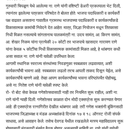
गुरुवारी चिपळूण येथे आलेल्या ना. राणे यांनी वशिष्टी डेअरी प्रकल्पाला भेट दिली,
त्यानंतर झालेल्या पत्रकार परिषदेत ते बोलत होते. भाजपा पदाधिकारी व कार्यकर्ते
पक्ष वाढवत असताना गावातील ग्रामस्थ भाजपाच्या पदाधिकारी व कार्यकर्त्यांकडे
विकासात्मक कामांची निवेदने देत आहेत. मात्र, जिल्हा नियोजन मधून तितकासा
निधी मिळत नसल्याचे सांगतानाच पालकमंत्री ना. उदय सामंत, आ. किरण सामंत,
आ. शेखर निकम यांना प्रत्येकी २० कोटी तर भाजपाचे खासदार नारायण राणे
यांना केवळ ५ कोटींचा निधी विकासात्मक कामांसाठी मिळत आहे, हे थांबणार कधी
असा सवाल ना. राणे यांनी यावेळी उपस्थित केला.
आगामी स्थानिक स्वराज्य संस्थांच्या निवडणुका स्वबळावर लढवाव्यात, अशी
कार्यकर्त्यांची भावना आहे. स्वबळावर लढलो तरच आपली ताकद दिसून येईल, असे
कार्यकर्त्यांचे म्हणणे आहे. तेव्हा आपण कार्यकर्त्यांच्या भावना वरिष्ठांपर्यंत पोहोचवू,
असे ना. नितेश राणे यांनी यावेळी स्पष्ट केले.
रो- रो बोट सेवा केवळ गणेशोत्सवासाठी नाही तर नियमित सुरू राहील, अशी ना.
राणे यांनी ग्वाही दिली. गणेशोत्सव काळात दोन मोदी एक्सप्रेस सुरू करण्यात येणार
आहे. ही एक्सप्रेस रत्नागिरीत देखील थांबणार आहे. तरी गणेश भक्तांनी बुकिंगसाठी
भाजपच्या जिल्हाध्यक्ष व मंडळ अध्यक्षांकडे दिनांक १७ व १८ ऑगस्ट रोजी संपर्क
साधावा, असे आवाहन केले. तसेच देवगड येथील रखडलेले मत्स्य महाविद्यालय सुरू
होण्यासाठी मंगळवारी मुंबईत बैठक होणार असल्याची माहिती ना. राणे यांनी यावेळी