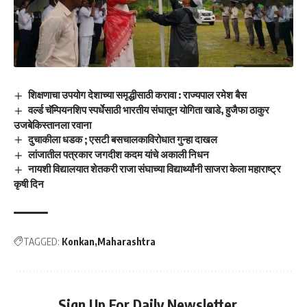
शिक्षणाचा उपयोग देशाच्या समृद्धीसाठी करावा : राज्यपाल रमेश बैस
वर्ल्ड चॅम्पियनशिप स्पर्धेसाठी भारतीय संघातून योगिता खाडे, हुजैफा ठाकुर
उजबेकिस्तानला रवाना
दुचाकीला धडक ; एसटी बसचालकाविरोधात गुन्हा दाखल
लांजातील पत्रकार जगदीश कदम यांचे अकाली निधन
नायशी विद्यालयात शेतकरी राजा संघाच्या विद्यार्थ्यांनी साजरा केला महाराष्ट्र
कृषी दिन
TAGGED:
Konkan
Maharashtra
Sign Up For Daily Newsletter