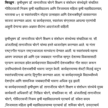
चिपळूण :
कृषीभूषण डॉ. तानाजीराव चोरगे शिक्षण व संशोधन संस्थेद्वारे संचलित
गोविंदरावजी निकम कृषी महाविद्यालय आणि जिजामाता महिला कृषी महाविद्यालयात,
भारताचा ७९ वा स्वातंत्र्यदिन मोठ्या उत्साहात आणि देशभक्तीपूर्ण वातावरणात
साजरा करण्यात आला. या कार्यक्रमात, स्वातंत्र्य संग्रामात आपल्या प्राणांची
आहुती देणाऱ्या ज्ञात-अज्ञात वीरांना आदरांजली वाहिली.
कृषीभूषण डॉ. तानाजीराव चोरगे शिक्षण व संशोधन संस्थेच्या संचालिका मा. सौ.
अंजलीताई तानाजीराव चोरगे यांच्या हस्ते ध्वजारोहण करण्यात आले. या नंतर
राष्ट्रगीत गाऊन राष्ट्रध्वजाला मानवंदना देण्यात आली. या स्वातंत्र्याचे महत्त्व
आपण जपायला हवे आणि एक जबाबदार नागरिक म्हणून देशाच्या विकासासाठी
प्रयत्न करायला हवेत.कार्यक्रमात विद्यार्थ्यांनी देशभक्तीपर गीत सादर करून
उपस्थितांमध्ये देशभक्तीची भावना जागृत केली. कार्यक्रमाच्या शेवटी मिठाई वाटून
स्वातंत्र्यदिनाचा आनंद द्विगुणीत करण्यात आला. या कार्यक्रमामुळे विद्यार्थ्यांमध्ये
देशप्रेम आणि सामाजिक जबाबदारीची भावना अधिक दृढ झाली.
या कार्यक्रमासाठी कृषीभूषण डॉ. तानाजीराव चोरगे शिक्षण व संशोधन संस्थेचे मुख्य
कार्यकारी अधिकारी डॉ. निखिल चोरगे, संचालिका मा. सौ. अंजलीताई तानाजीराव
चोरगे, गोविंदरावजी निकम कृषी महाविद्यालयाचे प्राचार्य डॉ. संकेत कदम
,जिजामाता महिला कृषी महाविद्यालयाच्या प्राचार्या डॉ. शमिका चोरगे, उपप्राचार्य