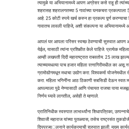
त्यामुळे या अभियानामध्ये आपण अग्रेसर कसे राहू ही त्यांच
शहरासह शहरालगतच्या 5 गावांच्या घनकचरा प्रकल्पाला
आहे. 25 कोटी रुपये खर्च करुन हा प्रकल्प पूर्ण करण्याच
गावातच लावली पाहिजे, अशी संकल्पना या अभियानामध्ये आ
आपलं घर आपला परिसर स्वच्छ ठेवण्याची सुरुवात आपण आपल्
येईल, यासाठी त्यांना प्रशिक्षीत केले पाहिजे. प्रत्येक 
आम्ही लखपती दिदी महाराष्ट्रात राबवतोय. 25 लाख झाल्
त्याच्यामधल्या पाच हजार महिला रत्नागिरीमधील का असू नयेत
ग्रामोद्योगमधून मधाचा उद्योग करा. विश्वकर्मा योजनेमधील
करा. महिला भगिनींना आठ ठिकाणी सबसिडी देऊन स्वतःच्या
आपल्याला पुढे नेण्यासाठी आणि पंचायत राजचा पाया मजब
निर्णय घ्यावे लागतील, असेही ते म्हणाले.
प्रातिनिधीक स्वरुपात लाभार्थ्यांना शिधापत्रिका, उत्पन्न
शिवाजी महाराज यांच्या पुतळ्यास, तसेच राष्ट्रसंत तुकडो
दिपप्रज्व््लनाने कार्यक्रमाची सुरुवात झाली. मुख्य कार्य