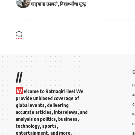
गाड्यांना उडवले, विद्यार्थ्यांचा मृत्यू
Q
//
H
W
elcome to Ratnagiri live! We
A
provide unbiased coverage of
global events, delivering
C
accurate articles, interviews, and
P
analysis on politics, business,
D
technology, sports,
entertainment, and more.
S