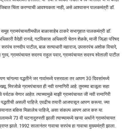
अजिबात चिंता करण्याची आवश्यकता नाही, असे आश्वासन पालकमंत्री डॉ.
ळे समुह ग्रामपंचायतीमधील बाळासाहेब ठाकरे सभागृहात पालकमंत्री डॉ.
री अधिकारी वैदेही रानडे, गटविकास अधिकारी चेतन शेळके, माजी जिल्हा परिषद
ळेचे सरपंच रत्नदीप पाटील, बाळ सत्याधारी महाराज, उपसरपंच अशोक विचारे,
ुरव, ग्रामपंचायत सदस्य राहुल पवार, ग्रामपंचायत सदस्य श्वेताली पाटील
आपण चांगल्या पद्धतीने जर गावांमध्ये पसरवला तर आपण 30 दिवसांमध्ये
वू. मिरजोळे ग्रामपंचायत ही नवी रत्नागिरी आहे. तुमच्या बाजूला सहा
े पर्यटक येणार आहेत. त्याच्यामुळे माझी ग्रामपंचायत जी नवी रत्नागिरी
गल्या पद्धतीची असली पाहिजे. एवढीच तयारी आजपासून आपण करूया. ज्या
अभियानात बक्षिस मिळालेच पाहिजे, असा संकल्प आपण आज करु या.
ध्ये 73 वी घटनादुरुस्ती झाली त्याच्यामध्ये खऱ्या अर्थाने ग्रामपंचायत
राप्त झाले. 1992 सालानंतर गावाचा सरपंच हा गावाचा मुख्यमंत्री झाला.