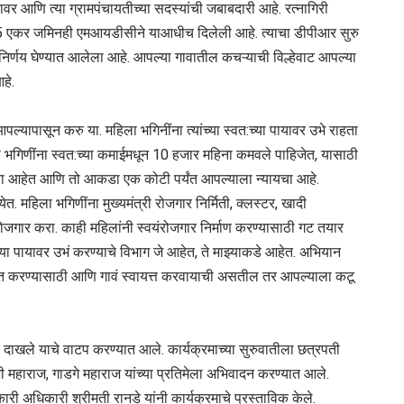
्यावर आणि त्या ग्रामपंचायतीच्या सदस्यांची जबाबदारी आहे. रत्नागिरी
 5 एकर जमिनही एमआयडीसीने याआधीच दिलेली आहे. त्याचा डीपीआर सुरु
ा निर्णय घेण्यात आलेला आहे. आपल्या गावातील कचऱ्याची विल्हेवाट आपल्या
हे.
यापासून करु या. महिला भगिनींना त्यांच्या स्वत:च्या पायावर उभे राहता
महिला भगिणींना स्वत:च्या कमाईमधून 10 हजार महिना कमवले पाहिजेत, यासाठी
या आहेत आणि तो आकडा एक कोटी पर्यंत आपल्याला न्यायचा आहे.
. महिला भगिणींना मुख्यमंत्री रोजगार निर्मिती, क्लस्टर, खादी
 रोजगार करा. काही महिलांनी स्वयंरोजगार निर्माण करण्यासाठी गट तयार
 पायावर उभं करण्याचे विभाग जे आहेत, ते माझ्याकडे आहेत. अभियान
ूत करण्यासाठी आणि गावं स्वायत्त करवायाची असतील तर आपल्याला कटू
ाचे दाखले याचे वाटप करण्यात आले. कार्यक्रमाच्या सुरुवातीला छत्रपती
जी महाराज, गाडगे महाराज यांच्या प्रतिमेला अभिवादन करण्यात आले.
कारी अधिकारी श्रीमती रानडे यांनी कार्यक्रमाचे प्रस्ताविक केले.