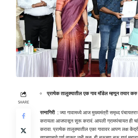
प्रत्येक तालुक्यातील एक गाव मॉडेल म्हणून तयार कर
SHARE
रत्नागिरी :
ज्या गावामध्ये आज मुख्यमंत्री समृध्द पंचायतरा
करायला आजपासून सुरू करावं. आपली ग्रामपंचायत ही चांग
करावा. प्रत्येक तालुक्यातील एका गावावर आपण लक्ष केंद्
त्याच्यामागे पूर्ण ताकद उभी करु. ही नऊच्या नऊ गावं महा