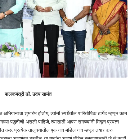
ु – पालकमंत्री डॉ. उदय सामंत
ज अभियानाचा शुभारंभ होतोय, त्यांनी स्पर्धेतील पारितोषिक टार्गेट म्हणून काम
ल्या पद्धतीची असली पाहिजे, त्यासाठी आपण सगळ्यांनी मिळून प्रयत्न
रीत करु. प्रत्येक तालुक्यातील एक गाव मॉडेल गाव म्हणून तयार करु.
राष्ट्राला आदर्शवत ठरतील. या गावांना आदर्श मॉडेल बनवण्यासाठी जे जे काही