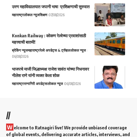
उरण महाविद्यालयात जपानी भाषा प्रशिक्षणाची सुरुवात
महाराष्ट्र
लोकल न्यूज
शिक्षण
07/08/2026
Konkan Railway : कोकण रेल्वेच्या प्रवाशांसाठी
महत्त्वाची बातमी!
ब्रेकिंग न्यूज
महाराष्ट्र
रेल्वे अपडेट्स & ट्रॅव्हल
लोकल न्यूज
06/08/2026
भाजपचे माजी जिल्हाध्यक्ष राजेश सावंत यांच्या निधनावर
नीलेश राणे यांनी व्यक्त केला शोक
महाराष्ट्र
रत्नागिरी अपडेट्स
लोकल न्यूज
06/08/2026
//
W
elcome to Ratnagiri live! We provide unbiased coverage
of global events, delivering accurate articles, interviews, and