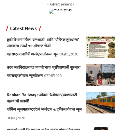
- Advertisement -
Latest News
कृषी विभागामार्फत ‘रानभाजी’ आणि ‘पौष्टिक तृणधान्य’
पाककला स्पर्धा १४ ऑगस्ट रोजी
महाराष्ट्र
रत्नागिरी अपडेट्स
लोकल न्यूज
08/08/2026
उरण महाविद्यालयात जपानी भाषा प्रशिक्षणाची सुरुवात
महाराष्ट्र
लोकल न्यूज
शिक्षण
07/08/2026
Konkan Railway : कोकण रेल्वेच्या प्रवाशांसाठी
महत्त्वाची बातमी!
ब्रेकिंग न्यूज
महाराष्ट्र
रेल्वे अपडेट्स & ट्रॅव्हल
लोकल न्यूज
06/08/2026
भाजपचे माजी जिल्हाध्यक्ष राजेश सावंत यांच्या निधनावर