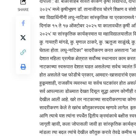
दापोली : डॉ. बाळासाहेब सावंत कोकण कृषी विद्यापीठ, दा
२०२५’ मध्ये कृषीभूषण डॉ. तानाजीराव चोरगे शिक्षण व स
SHARE
च्या विद्यार्थिनींनी लघु-नाटिका सांस्कृतिक या प्रकारामध
दिनांक १५ ते १७ ऑक्टोबर २०२५ या कालावधीत कृषी अभिया
२०२५’ या सांस्कृतिक कार्यक्रमात या महाविद्यालयातील विद
कु. गायत्री मांगडे, कु. मृणाल ठाकरे, कु. ऋतुजा साळुंखे, कु
घेतला होता. लघु-नाटिका” सादरीकरण करत असताना “आम्ह
देशात महिला प्रत्येक क्षेत्रात सर्वोच्च स्थानावर काम करत
नाटकाच्या स्वरूपात देशात घडत असलेल्या सर्वच ज्वलंत
होत असलेले पक्ष फोडीचे प्रकार, आमदार-खासदारांचे एका प
हुकूमशाही, राजकीय व्यवस्था या सर्वच घटकांवर होत असलेल
सर्व आपल्याला डोळ्यात देखत दिसून सुद्धा आपण कोणीही त
देखील आली आहे. खरे तर नाटकाच्या सादरीकरणाचा कोणताही अ
सादरीकरण केले ते खरंच कौतुकास्पदच म्हणावे लागेल. इ
आणि त्याचे यश त्यांना स्पर्धेत द्वितीय क्रमांकाचे बक्षीस
जागृती व्हावी, कला जोपासली जावी हा सांस्कृतिक कार्यक्रम
मांडला त्या बद्दल त्यांचे देखील कौतुक करावे तेवढे कमीच म्