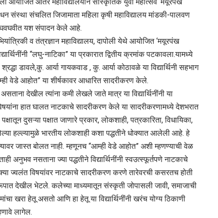
पोली आयोजित आंतर महाविद्यालयीन सांस्कृतिक युवा महोत्सव ‘मयूरपंख
ंशोधन संस्था संचलित जिजामाता महिला कृषी महाविद्यालय मांडकी-पालवण
्ये घवघवीत यश संपादन केले आहे.
ंत्रिकी व तंत्रज्ञान महाविद्यालय, दापोली येथे आयोजित ‘मयूरपंख
्यार्थिनींनी “लघु-नाटिका” या प्रकारात द्वितीय क्रमांक पटकावला.यामध्ये
. श्रद्धा डावले,कु. आर्या गायकवाड , कु. आर्या कोठावळे या विद्यार्थिनी सहभाग
ी वेडे आहोत” या शीर्षकावर आधारित सादरीकरण केले.
 असताना देखील त्यांना कमी लेखले जाते मात्र या विद्यार्थिनींनी या
 विषयांना हात घालत नाटकाचे सादरीकरण केले या सादरीकरणामध्ये देशभरात
क्षातून दुसऱ्या पक्षात जाणारे प्रकार, लोकशाही, पत्रकारिता, विधायिका,
्या हल्ल्यामुळे भारतीय लोकशाही कशा पद्धतीने धोक्यात आलेली आहे. हे
्यावर जास्त बोलत नाही. म्हणूनच “आम्ही वेडे आहोत” अशी म्हणण्याची वेळ
नुभव नसताना ज्या पद्धतीने विद्यार्थिनींनी स्वउत्स्फूर्तपणे नाटकाचे
तक्या ज्वलंत विषयांवर नाटकाचे सादरीकरण करणे तारेवरची कसरतच होती
 स्वरूपात देखील भेटले. कलेच्या माध्यमातून संस्कृती जोपासली जावी, समाजाची
ांचा खरा हेतू असतो आणि हा हेतू या विद्यार्थिनींनी खरंच योग्य ठिकाणी
हणावे लागेल.