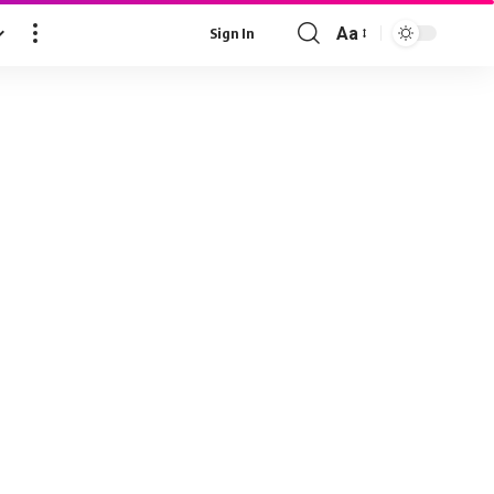
Aa
Sign In
Font
Resizer