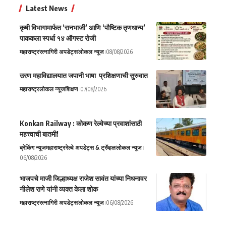
Latest News
कृषी विभागामार्फत ‘रानभाजी’ आणि ‘पौष्टिक तृणधान्य’
पाककला स्पर्धा १४ ऑगस्ट रोजी
महाराष्ट्र
रत्नागिरी अपडेट्स
लोकल न्यूज
08/08/2026
उरण महाविद्यालयात जपानी भाषा प्रशिक्षणाची सुरुवात
महाराष्ट्र
लोकल न्यूज
शिक्षण
07/08/2026
Konkan Railway : कोकण रेल्वेच्या प्रवाशांसाठी
महत्त्वाची बातमी!
ब्रेकिंग न्यूज
महाराष्ट्र
रेल्वे अपडेट्स & ट्रॅव्हल
लोकल न्यूज
06/08/2026
भाजपचे माजी जिल्हाध्यक्ष राजेश सावंत यांच्या निधनावर
नीलेश राणे यांनी व्यक्त केला शोक
महाराष्ट्र
रत्नागिरी अपडेट्स
लोकल न्यूज
06/08/2026