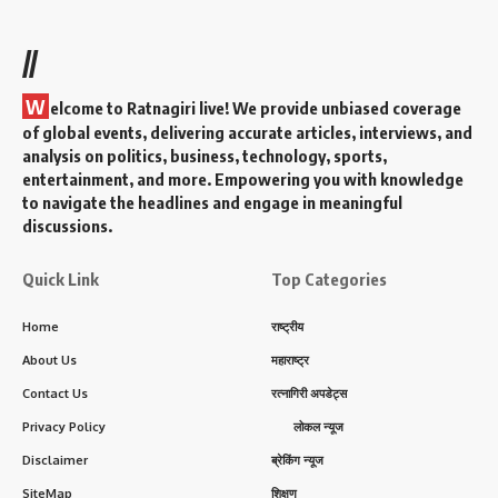
//
W
elcome to Ratnagiri live! We provide unbiased coverage
of global events, delivering accurate articles, interviews, and
analysis on politics, business, technology, sports,
entertainment, and more. Empowering you with knowledge
to navigate the headlines and engage in meaningful
discussions.
Quick Link
Top Categories
Home
राष्ट्रीय
About Us
महाराष्ट्र
Contact Us
रत्नागिरी अपडेट्स
Privacy Policy
लोकल न्यूज
Disclaimer
ब्रेकिंग न्यूज
SiteMap
शिक्षण