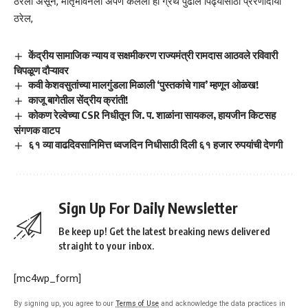
ठरली असून, मातृभावनेला अर्पण केलेला हा ग्रंथ पुढील पिढ्यांसाठी प्रेरणादायी
ठरेल,
केंद्रीय सामाजिक न्याय व सक्षमीकरण राज्यमंत्री रामदास आठवले रविवारी
चिपळूण दौऱ्यावर
कवी केशवसुतांच्या मालगुंडला मिळाली ‘पुस्तकांचे गाव’ म्हणून ओळख!
काजू बागेतील सेंद्रीय क्रांती!
कोकण रेल्वेच्या CSR निधीतून जि. प. शाळांना सायकल, हायजीन किटसह
संगणक वाटप
६१ व्या वाढदिवसानिमित्त ध्वजदिन निधीसाठी दिली ६१ हजार रुपयांची देणगी
Sign Up For Daily Newsletter
Be keep up! Get the latest breaking news delivered
straight to your inbox.
[mc4wp_form]
By signing up, you agree to our
Terms of Use
and acknowledge the data practices in