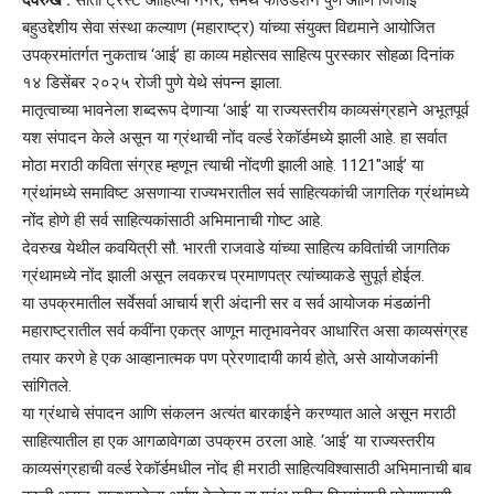
देवरुख :
सीता ट्रस्ट आहिल्या नगर, समर्थ फाउंडेशन पुणे आणि जिजाई
बहुउद्देशीय सेवा संस्था कल्याण (महाराष्ट्र) यांच्या संयुक्त विद्यमाने आयोजित
उपक्रमांतर्गत नुकताच ‘आई’ हा काव्य महोत्सव साहित्य पुरस्कार सोहळा दिनांक
१४ डिसेंबर २०२५ रोजी पुणे येथे संपन्न झाला.
मातृत्वाच्या भावनेला शब्दरूप देणाऱ्या ‘आई’ या राज्यस्तरीय काव्यसंग्रहाने अभूतपूर्व
यश संपादन केले असून या ग्रंथाची नोंद वर्ल्ड रेकॉर्डमध्ये झाली आहे. हा सर्वात
मोठा मराठी कविता संग्रह म्हणून त्याची नोंदणी झाली आहे. 1121″आई’ या
ग्रंथांमध्ये समाविष्ट असणाऱ्या राज्यभरातील सर्व साहित्यकांची जागतिक ग्रंथांमध्ये
नोंद होणे ही सर्व साहित्यकांसाठी अभिमानाची गोष्ट आहे.
देवरुख येथील कवयित्री सौ. भारती राजवाडे यांच्या साहित्य कवितांची जागतिक
ग्रंथामध्ये नोंद झाली असून लवकरच प्रमाणपत्र त्यांच्याकडे सुपूर्त होईल.
या उपक्रमातील सर्वेसर्वा आचार्य श्री अंदानी सर व सर्व आयोजक मंडळांनी
महाराष्ट्रातील सर्व कवींना एकत्र आणून मातृभावनेवर आधारित असा काव्यसंग्रह
तयार करणे हे एक आव्हानात्मक पण प्रेरणादायी कार्य होते, असे आयोजकांनी
सांगितले.
या ग्रंथाचे संपादन आणि संकलन अत्यंत बारकाईने करण्यात आले असून मराठी
साहित्यातील हा एक आगळावेगळा उपक्रम ठरला आहे. ‘आई’ या राज्यस्तरीय
काव्यसंग्रहाची वर्ल्ड रेकॉर्डमधील नोंद ही मराठी साहित्यविश्वासाठी अभिमानाची बाब