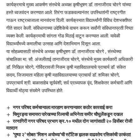
कार्यक्रमाचे मुख्य आकर्षण संस्थेचे अध्यक्ष कृषीभूषण डॉ. तानाजीराव चोरगे यांच्या
हस्ते ध्वजवंदन करण्यात आले. तिरंगा फडकवल्यानंतर उपस्थितांनी राष्ट्रगीत
गाऊन राष्ट्रध्वजाला मानवंदना दिली. कार्यक्रमात विद्यार्थ्यांनी विविध देशभक्तीपर
गीते सादर केली. संविधानाच्या उद्देशिकेचे वाचन करून सर्वांनी संविधानाप्रती निष्ठा
व्यक्त केली. कार्यक्रमाची सांगता गोड मिठाई वाटून करण्यात आली. यावेळी
विद्यार्थ्यांमध्ये कमालीचा उत्साह आणि देशाभिमान दिसून आला.
या सोहळ्यासाठी संस्थेचे अध्यक्ष कृषीभूषण डॉ. तानाजीराव चोरगे , संस्थेच्या
संचालिका मा. सौ. अंजलीताई तानाजीराव चोरगे, संस्थेचे मुख्य कार्यकारी अधिकारी
डॉ. निखिल चोरगे, गोविंदरावजी निकम कृषी महाविद्यालयाचे प्राचार्य डॉ. संकेत
कदम, जिजामाता महिला कृषी महाविद्यालयाच्या प्राचार्या डॉ. शमिका चोरगे,
उपप्राचार्य श्री. बाळासाहेब सूर्यवंशी, सर्व प्राध्यापक वृंद, शिक्षकेतर कर्मचारी आणि
विद्यार्थी मोठ्या संख्येने उपस्थित होते.
नगर परिषद कर्मचाऱ्याला मारहाण करणाऱ्यावर कठोर कारवाई करा
चिमुरड्या समायरा पारेखच्या रिल्सची अभिनेता समीर चौघुलेंकडून दखल
रत्नागिरी नगर परिषद प्रभाग क्र.१० मधील दोन जागांसाठी २० डिसेंबर रोजी
मतदान
‘पुष्पा २’ सोबत ‘मिशन अयोध्या’ची स्टॅटिक झलक वाढवतेय रसिकांची उत्कंठा!