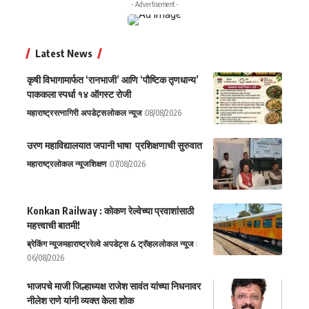
- Advertisement -
Latest News
कृषी विभागामार्फत ‘रानभाजी’ आणि ‘पौष्टिक तृणधान्य’
पाककला स्पर्धा १४ ऑगस्ट रोजी
महाराष्ट्र
रत्नागिरी अपडेट्स
लोकल न्यूज
08/08/2026
उरण महाविद्यालयात जपानी भाषा प्रशिक्षणाची सुरुवात
महाराष्ट्र
लोकल न्यूज
शिक्षण
07/08/2026
Konkan Railway : कोकण रेल्वेच्या प्रवाशांसाठी
महत्त्वाची बातमी!
ब्रेकिंग न्यूज
महाराष्ट्र
रेल्वे अपडेट्स & ट्रॅव्हल
लोकल न्यूज
06/08/2026
भाजपचे माजी जिल्हाध्यक्ष राजेश सावंत यांच्या निधनावर
नीलेश राणे यांनी व्यक्त केला शोक