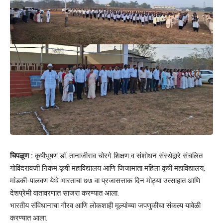
चिपळूण :
कृषीभूषण डॉ. तानाजीराव चोरगे शिक्षण व संशोधन संस्थेद्वारे संचलित
गोविंदरावजी निकम कृषी महाविद्यालय आणि जिजामाता महिला कृषी महाविद्यालय,
मांडकी-पालवण येथे भारताचा ७७ वा प्रजासत्ताक दिन मोठ्या उत्साहात आणि
देशप्रेमी वातावरणात साजरा करण्यात आला.
भारतीय संविधानाचा गौरव आणि लोकशाही मूल्यांच्या जपणुकीचा संकल्प यावेळी
करण्यात आला.