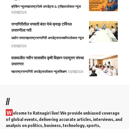
ब्रेकिंग न्यूज
महाराष्ट्र
रेल्वे अपडेट्स & ट्रॅव्हल
लोकल न्यूज
05/08/2026
रत्नागिरीतील भगवती बंदर येथे क्रुझ टर्मिनल
उभारणीला गती
उद्योग जगत
महाराष्ट्र
रत्नागिरी अपडेट्स
राजकीय
लोकल न्यूज
05/08/2026
वाकवलीत नवीन शासकीय कृषी विज्ञान पदव्युत्तर संस्था
उभारणार
महाराष्ट्र
रत्नागिरी अपडेट्स
लोकल न्यूज
शिक्षण
05/08/2026
//
W
elcome to Ratnagiri live! We provide unbiased coverage
of global events, delivering accurate articles, interviews, and
analysis on politics, business, technology, sports,