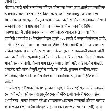
त्यांनी दिली.
गौरांग आगाशे यांनी ‘अनबॉक्स’तर्फे दर महिन्याला केल्या जात असलेल्या प्लास्टिक-
ई कचरा संकलनाबद्दल माहिती दिली. तसेच, रत्नागिरीकरांकडून या उपक्रमाला
मिळत असलेल्या सहकार्याबद्दल समाधान व्यक्त केले. या विषयाच्या जागरूकतेसाठी
सहकार्य करण्याचे आश्वासन देतानाच कायमस्वरूपी संकलन केंद्र निश्चित
करण्याबद्दलही त्यांनी सकारात्मकता दर्शवली. दरम्यान, नऊ ते एक या वेळेत
रत्नागिरी शहरातील १४ केंद्रांवर मिळून सुमारे ५०० किलो ई-कचऱ्याचे संकलन झाले,
अशी माहिती त्यांनी या उपक्रमाच्या सांगतेवेळी दिली. रत्नागिरीकरांनी या उपक्रमात
सक्रिय सहभाग घेऊन पर्यावरणरक्षणाला चांगला हातभार लावल्याची भावना त्यांनी
व्यक्त केली. तसेच, सहभागी झालेले सर्व नागरिक आणि स्वयंसेवकांचे त्यांनी आभार
मानले. रत्नाकर जोशी, चिन्मय भागवत, गुरुप्रसाद जोशी, महेंद्र दांडेकर, नेहा गोखले,
शरदचंद्र वझे, भाग्यश्री सुर्वे, सुबोध वाघरे, पार्थ जोशी, शुभानन आंबर्डेकर, स्पृहा
जोगळेकर, अंकिता मोरे, कपिल शेवडे यांनी स्वयंसेवक म्हणून या मोहिमेत काम
पाहिले.
अनबॉक्स युवर डिझायर, आगाशे फूडकोर्ट, अनुश्रुती एंटरप्रायझेस, सावंत रोडलाइन्स
(साळवी स्टॉप), श्री धन्वंतरी आयुर्वेद (मारुती मंदिर), श्री धन्वंतरी एंटरप्रायझेस
(शांतीनगर), मानस किराणा स्टोअर (माळनाका), डिक्सन सप्लायर्स (जिल्हा परिषद
कार्यालयाजवळ), आर्यक सोल्युशन्स (रमेशनगर), हॉटेल सी फॅन्स (मांडवी), सुरस