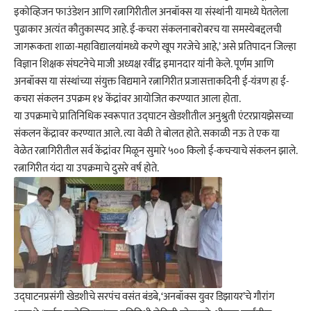
इकोव्हिजन फाउंडेशन आणि रत्नागिरीतील अनबॉक्स या संस्थांनी यामध्ये घेतलेला
पुढाकार अत्यंत कौतुकास्पद आहे. ई-कचरा संकलनाबरोबरच या समस्येबद्दलची
जागरूकता शाळा-महाविद्यालयांमध्ये करणे खूप गरजेचे आहे,’ असे प्रतिपादन जिल्हा
विज्ञान शिक्षक संघटनेचे माजी अध्यक्ष रवींद्र इमानदार यांनी केले. पूर्णम आणि
अनबॉक्स या संस्थांच्या संयुक्त विद्यमाने रत्नागिरीत प्रजासत्ताकदिनी ई-यंत्रण हा ई-
कचरा संकलन उपक्रम १४ केंद्रांवर आयोजित करण्यात आला होता.
या उपक्रमाचे प्रातिनिधिक स्वरूपात उद्घाटन खेडशीतील अनुश्रुती एंटरप्रायझेसच्या
संकलन केंद्रावर करण्यात आले. त्या वेळी ते बोलत होते. सकाळी नऊ ते एक या
वेळेत रत्नागिरीतील सर्व केंद्रांवर मिळून सुमारे ५०० किलो ई-कचऱ्याचे संकलन झाले.
रत्नागिरीत यंदा या उपक्रमाचे दुसरे वर्ष होते.
उद्घाटनप्रसंगी खेडशीचे सरपंच वसंत बंडबे, ‘अनबॉक्स युवर डिझायर’चे गौरांग