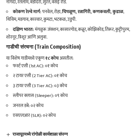
नागदा, रतलाम, वडोदरा, सुरत, वसई रोड.
कोकण रेल्वे मार्ग:
पनवेल, रोहा,
चिपळूण, रत्नागिरी, कणकवली, कुडाळ
,
थिविम, मडगाव, कारवार, कुमटा, भटकळ, उडुपी.
दक्षिण भारत:
मंगळुरू जंक्शन, कासारगोड, कन्नूर, कोझिकोड, तिरूर, कुट्टीपुरम,
शोरनूर, त्रिशूर आणि अलुवा.
गाडीची संरचना (Train Composition)
​या विशेष गाडीमध्ये एकूण
१८ कोच
असतील:
​फर्स्ट एसी (1st AC): ०१ कोच
​२ टायर एसी (2 Tier AC): ०१ कोच
​३ टायर एसी (3 Tier AC): ०३ कोच
​स्लीपर क्लास (Sleeper): ०९ कोच
​जनरल डबे: ०२ कोच
​एसएलआर (SLR): ०२ कोच
राजापूरमध्ये रांगोळी कार्यशाळा संपन्न