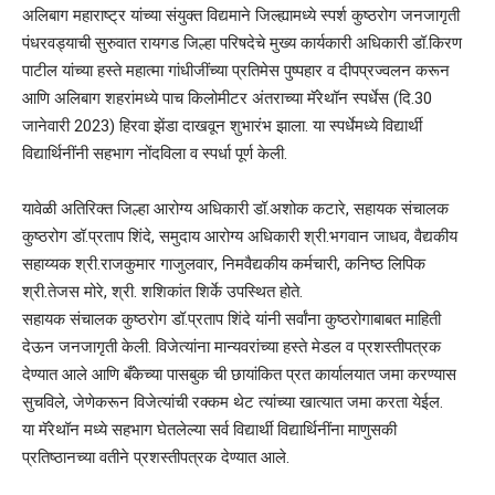
अलिबाग महाराष्ट्र यांच्या संयुक्त विद्यमाने जिल्ह्यामध्ये स्पर्श कुष्ठरोग जनजागृती
पंधरवड्याची सुरुवात रायगड जिल्हा परिषदेचे मुख्य कार्यकारी अधिकारी डॉ.किरण
पाटील यांच्या हस्ते महात्मा गांधीजींच्या प्रतिमेस पुष्पहार व दीपप्रज्वलन करून
आणि अलिबाग शहरांमध्ये पाच किलोमीटर अंतराच्या मॅरेथॉन स्पर्धेस (दि.30
जानेवारी 2023) हिरवा झेंडा दाखवून शुभारंभ झाला. या स्पर्धेमध्ये विद्यार्थी
विद्यार्थिनींनी सहभाग नोंदविला व स्पर्धा पूर्ण केली.
यावेळी अतिरिक्त जिल्हा आरोग्य अधिकारी डॉ.अशोक कटारे, सहायक संचालक
कुष्ठरोग डॉ.प्रताप शिंदे, समुदाय आरोग्य अधिकारी श्री.भगवान जाधव, वैद्यकीय
सहाय्यक श्री.राजकुमार गाजुलवार, निमवैद्यकीय कर्मचारी, कनिष्ठ लिपिक
श्री.तेजस मोरे, श्री. शशिकांत शिर्के उपस्थित होते.
सहायक संचालक कुष्ठरोग डॉ.प्रताप शिंदे यांनी सर्वांना कुष्ठरोगाबाबत माहिती
देऊन जनजागृती केली. विजेत्यांना मान्यवरांच्या हस्ते मेडल व प्रशस्तीपत्रक
देण्यात आले आणि बँकेच्या पासबुक ची छायांकित प्रत कार्यालयात जमा करण्यास
सुचविले, जेणेकरून विजेत्यांची रक्कम थेट त्यांच्या खात्यात जमा करता येईल.
या मॅरेथॉन मध्ये सहभाग घेतलेल्या सर्व विद्यार्थी विद्यार्थिनींना माणुसकी
प्रतिष्ठानच्या वतीने प्रशस्तीपत्रक देण्यात आले.