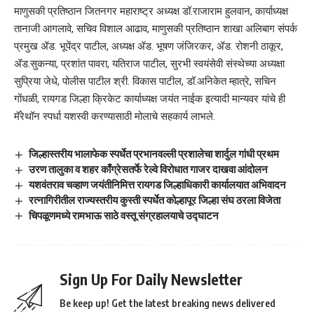
माणुसकी प्रतिष्ठान जितनगर महाराष्ट्र अध्यक्ष डॉ.राजाराम हुलवान, कार्याध्यक्ष
तानाजी आगलावे, सचिव विशाल आढाव, माणुसकी प्रतिष्ठान शाखा अलिबाग संपर्क
प्रमुख ॲड. भूपेंद्र पाटील, अध्यक्ष ॲड. भूषण जंजिरकर, ॲड. रोशनी ठाकूर,
ॲड.सुकन्या, प्रशांत पावरा, यतिराज पाटील, सुरभी स्वयंसेवी संस्थेच्या अध्यक्षा
सुप्रिया जेधे, पोलीस पाटील श्री. विकास पाटील, डॉ.अनिकेत म्हात्रे, सचिन
गोंधळी, रायगड जिल्हा क्रिकेट कार्याध्यक्ष जयंत नाईक इत्यादी मान्यवर यांचे ही
मॅरेथॉन स्पर्धा यशस्वी करण्यासाठी मोलाचे सहकार्य लाभले.
जिल्हास्तरीय भालाफेक स्पर्धेत प्रभानवल्ली प्रशालेचा शार्दुल गांधी प्रथम
उरण तालुका व शहर काँग्रेसतर्फे रेल्वे विरोधात गाजर दाखवा आंदोलन
यशवंतराव चव्हाण जयंतीनिमित्त रायगड जिल्हाधिकारी कार्यालयात अभिवादन
रत्नागिरीतील राज्यस्तरीय कुस्ती स्पर्धेत कोल्हापूर जिल्हा संघ ठरला विजेता
चिपळूणमध्ये रामभाऊ साठे वस्तू संग्रहालयाचे उद्घाटन
Sign Up For Daily Newsletter
Be keep up! Get the latest breaking news delivered