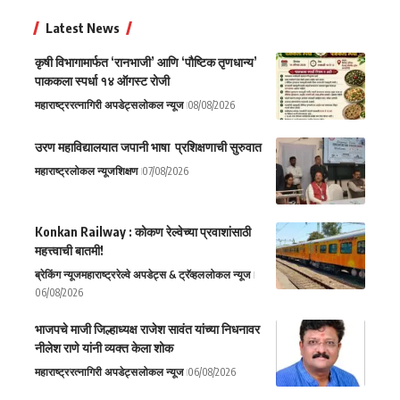
Latest News
कृषी विभागामार्फत ‘रानभाजी’ आणि ‘पौष्टिक तृणधान्य’
पाककला स्पर्धा १४ ऑगस्ट रोजी
महाराष्ट्र
रत्नागिरी अपडेट्स
लोकल न्यूज
08/08/2026
उरण महाविद्यालयात जपानी भाषा प्रशिक्षणाची सुरुवात
महाराष्ट्र
लोकल न्यूज
शिक्षण
07/08/2026
Konkan Railway : कोकण रेल्वेच्या प्रवाशांसाठी
महत्त्वाची बातमी!
ब्रेकिंग न्यूज
महाराष्ट्र
रेल्वे अपडेट्स & ट्रॅव्हल
लोकल न्यूज
06/08/2026
भाजपचे माजी जिल्हाध्यक्ष राजेश सावंत यांच्या निधनावर
नीलेश राणे यांनी व्यक्त केला शोक
महाराष्ट्र
रत्नागिरी अपडेट्स
लोकल न्यूज
06/08/2026