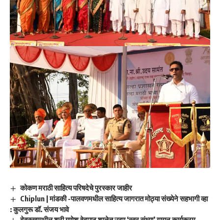
कोकण मराठी साहित्य परिषदेचे पुरस्कार जाहीर
Chiplun | मांडकी -पालवणमधील साहित्य जागरात मोठ्या संख्येने सहभागी व्हा
: कुलगुरू डॉ. संजय भावे
देवरुखमधील श्री गणेश वेदपाठ शाळेत उद्या ‘स्वर संध्या’ गायन कार्यक्रम