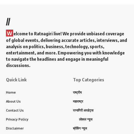
//
W
elcome to Ratnagiri live! We provide unbiased coverage
of global events, delivering accurate articles, interviews, and
analysis on politics, business, technology, sports,
entertainment, and more. Empowering you with knowledge
to navigate the headlines and engage in meaningful
discussions.
Quick Link
Top Categories
Home
राष्ट्रीय
About Us
महाराष्ट्र
Contact Us
रत्नागिरी अपडेट्स
Privacy Policy
लोकल न्यूज
Disclaimer
ब्रेकिंग न्यूज