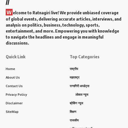
//
W
elcome to Ratnagiri live! We provide unbiased coverage
of global events, delivering accurate articles, interviews, and
analysis on politics, business, technology, sports,
entertainment, and more. Empowering you with knowledge
to navigate the headlines and engage in meaningful
discussions.
Quick Link
Top Categories
Home
राष्ट्रीय
About Us
महाराष्ट्र
Contact Us
रत्नागिरी अपडेट्स
Privacy Policy
लोकल न्यूज
Disclaimer
ब्रेकिंग न्यूज
SiteMap
शिक्षण
राजकीय