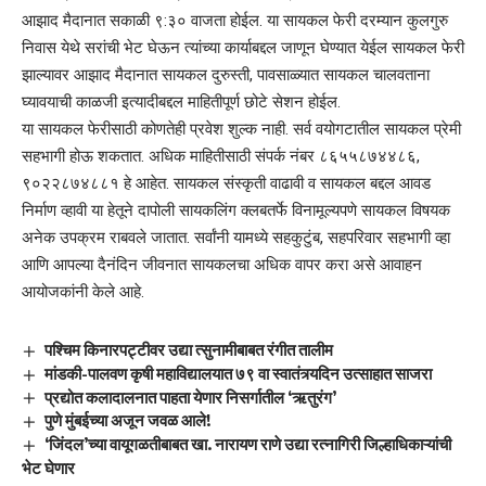
आझाद मैदानात सकाळी ९:३० वाजता होईल. या सायकल फेरी दरम्यान कुलगुरु
निवास येथे सरांची भेट घेऊन त्यांच्या कार्याबद्दल जाणून घेण्यात येईल सायकल फेरी
झाल्यावर आझाद मैदानात सायकल दुरुस्ती, पावसाळ्यात सायकल चालवताना
घ्यावयाची काळजी इत्यादीबद्दल माहितीपूर्ण छोटे सेशन होईल.
या सायकल फेरीसाठी कोणतेही प्रवेश शुल्क नाही. सर्व वयोगटातील सायकल प्रेमी
सहभागी होऊ शकतात. अधिक माहितीसाठी संपर्क नंबर ८६५५८७४४८६,
९०२२८७४८८१ हे आहेत. सायकल संस्कृती वाढावी व सायकल बद्दल आवड
निर्माण व्हावी या हेतूने दापोली सायकलिंग क्लबतर्फे विनामूल्यपणे सायकल विषयक
अनेक उपक्रम राबवले जातात. सर्वांनी यामध्ये सहकुटुंब, सहपरिवार सहभागी व्हा
आणि आपल्या दैनंदिन जीवनात सायकलचा अधिक वापर करा असे आवाहन
आयोजकांनी केले आहे.
पश्चिम किनारपट्टीवर उद्या त्सुनामीबाबत रंगीत तालीम
मांडकी-पालवण कृषी महाविद्यालयात ७९ वा स्वातंत्र्यदिन उत्साहात साजरा
प्रद्योत कलादालनात पाहता येणार निसर्गातील ‘ऋतुरंग’
पुणे मुंबईच्या अजून जवळ आले!
‘जिंदल’च्या वायूगळतीबाबत खा. नारायण राणे उद्या रत्नागिरी जिल्हाधिकाऱ्यांची
भेट घेणार