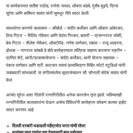
या कार्यक्रमात सतीश राठोड, राजेश जाधव, ओंकार बंडबे, मुसैब बुड्ये, प्रिया
सुरेश आणि कश्मिरा सावंत यांनी सुमधुर गीते सादर केली.
साथसंगत करणारे कलाकार – कीबोर्ड – संदीप कर्लेकर आणि ओंकार आंबेरकर,
लिड गिटार – मिलिंद गोवेकर आणि वेदांत गिरकर, बासरी – प्रसन्नराज जोशी,
बेस गिटार – शैलेश गोवेकर, ऑक्टोपॅड- गणेश घाणेकर, तबला – राजू धाक्रस,
ढोलक – नागराज कांबळे हे होते.कार्यक्रमाला तांत्रिक सहाय्य करताना स्क्रीन –
प्रणित शेटे, ध्वनी/प्रकाशयोजना – संदीप कर्लेकर, ध्वनी योजना सहायक –
पंकज घाणेकर आणि श्री. काटकर तसचं छायाचित्रण मिहिर फोटो स्टुडिओ यांनी
जबाबदारी सांभाळली. या संगीतसंध्येच सूत्रसंचालन सौ. सोनाली संदेश सावंत यांनी
केलं.
अत्यंत सुरेल अशा गीतांनी रत्नागिरीतील अनेक कानसेन तृप्त झाले. भविष्यातही
रत्नागिरीतील कलाकारांना घेऊन असेच विविधरंगी कार्यक्रम कोकण कल्चर इव्हेंट
सादर करणार आहे.
दिल्ली दरबारी धडाडली महेंद्रशेठ घरत यांची तोफ!
मुलांच्या सुप्त गुणांना वाव देण्यासाठी बाल महोत्सव