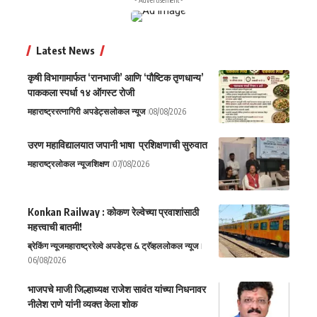
- Advertisement -
Latest News
कृषी विभागामार्फत ‘रानभाजी’ आणि ‘पौष्टिक तृणधान्य’
पाककला स्पर्धा १४ ऑगस्ट रोजी
महाराष्ट्र
रत्नागिरी अपडेट्स
लोकल न्यूज
08/08/2026
उरण महाविद्यालयात जपानी भाषा प्रशिक्षणाची सुरुवात
महाराष्ट्र
लोकल न्यूज
शिक्षण
07/08/2026
Konkan Railway : कोकण रेल्वेच्या प्रवाशांसाठी
महत्त्वाची बातमी!
ब्रेकिंग न्यूज
महाराष्ट्र
रेल्वे अपडेट्स & ट्रॅव्हल
लोकल न्यूज
06/08/2026
भाजपचे माजी जिल्हाध्यक्ष राजेश सावंत यांच्या निधनावर
नीलेश राणे यांनी व्यक्त केला शोक