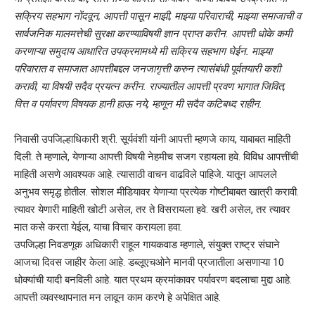
सक्रिय सहभाग नोंदवून, आपत्ती पासून माझी, माझ्या परिवाराची, माझ्या समाजाची व
सार्वजनिक मालमत्तेची सुरक्षा करण्याविषयी ज्ञान प्राप्त करीन. आपत्ती धोके कमी
करणाऱ्या समुदाय आधारित उपक्रमामध्ये मी सक्रिय सहभाग घेईन. माझ्या
परिवारात व समाजात आपत्तीबद्दल जनजागृत्ती करुन त्यासंबंधी पूर्वतयारी कशी
करावी, या विषयी सदैव प्रयत्न करीन. राज्यातील आपत्ती प्रवण भागात जिवित,
वित्त व पर्यावरण विषयक हानी हाऊ नये, म्हणून मी सदैव कटिबध्द राहीन.
निवासी उपजिल्हाधिकारी श्री. सूर्यवंशी यांनी आपत्ती म्हणजे काय, याबाबत माहिती
दिली. ते म्हणाले, येणाऱ्या आपत्ती विषयी नेहमीच सजग रहायला हवे. विविध आपत्तींची
माहिती असणे आवश्यक आहे. त्यासाठी वाचन वाढविले पाहिजे. यातून आपलले
अनुभव समृद्ध होतील. सोशल मीडियावर येणाऱ्या प्रत्येक गोष्टीबाबत खात्री करावी.
त्यावर येणारी माहिती खोटी असेल, तर ते विसरायला हवे. खरी असेल, तर त्यावर
मात कसे करता येईल, याचा विचार करायला हवा.
उपजिल्हा निवडणूक अधिकारी राहूल गायकवाड म्हणाले, संयुक्त राष्ट्र संघाने
आजचा दिवस जाहीर केला आहे. डब्लूएचओने मानवी प्रजातीला असणाऱ्या 10
धोक्यांची यादी बनविली आहे. यात प्रथम क्रमांकावर पर्यावरण बदलाचा मुद्दा आहे.
आपत्ती व्यवस्थापनात मन लावून काम करणे हे अपेक्षित आहे.