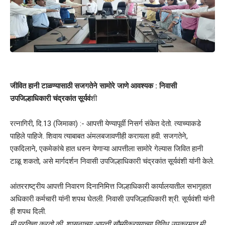
जीवित हानी टाळण्यासाठी सजगतेने सामोरे जाणे आवश्यक : निवासी
उपजिल्हाधिकारी चंद्रकांत सूर्यवं
शी
रत्नागिरी, दि.13 (जिमाका) :- आपत्ती येण्यापूर्वी निसर्ग संकेत देतो. त्याच्याकडे
पाहिले पाहिजे. शिवाय त्याबाबत अंमलबजावणीही करायला हवी. सजगतेने,
एकदिलाने, एकमेकांचे हात धरुन येणाऱ्या आपत्तीला सामोरे गेल्यास जिवित हानी
टाळू शकतो, असे मार्गदर्शन निवासी उपजिल्हाधिकारी चंद्रकांत सूर्यवंशी यांनी केले.
आंतरराष्ट्रीय आपत्ती निवारण दिनानिमित्त जिल्हाधिकारी कार्यालयातील सभागृहात
अधिकारी कर्मचारी यांनी शपथ घेतली. निवासी उपजिल्हाधिकारी श्री. सूर्यवंशी यांनी
ही शपथ दिली.
मी प्रतिज्ञा करतो की, शासनाच्या आपत्ती सौम्यीकरण्याच्या विविध उपक्रमात मी