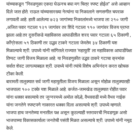
यांच्याकडून “निवडणुका एकदा घेऊनच बघा मग चित्र स्पष्ट होईल” असे आव्हान
दिले जात होते. राऊत यांच्यासारख्या नेत्यांना या निकालाने सणसणीत चपराक
लगावली आहे. हाती आलेल्या ७२३ जागांच्या निकालांमध्ये भाजपा ला २१० जागी
,अजित पवार गटाला १२१ जागांवर तर शिंदे गटाला ११० जागांवर विजय प्राप्त
झाला आहे.तर दुसरीकडे महाविकास आघाडीतील शरद पवार गटाला ६५ ठिकाणी ,
कॉंग्रेसला ५१ ठिकाणी तर उद्धव टाकरे गटाला जेमतेम ३४ ठिकाणी यश
मिळाल्याचे श्री. उपाध्ये यांनी सांगितले.राज्यात ‘महायुती’ ला महाविकास आघाडीपेक्षा
तिप्पट जागी विजय मिळाला आहे. या निवडणुकीत उद्धव ठाकरे गटाचा क्रमांक
सर्वात शेवट लागल्याबद्दल श्री. उपाध्ये यांनी त्यांचे विशेष अभिनंदन करत खोचक
टीका केली.
बारामती तालुक्यात सर्व जागी महायुतीला विजय मिळाला असून मोहोळ तालुक्यातही
भाजपाला १०० टक्के यश मिळाले आहे. कर्जत-जामखेड तालुक्यात रोहीत पवार
यांना धक्का बसल्याचे तर जुन्नरमध्ये अमोल कोल्हे, वैभववाडी मध्ये वैभव नाईक
यांना जनतेने स्पष्टपणे नाकारत धक्का दिला असल्याचे श्री. उपाध्ये म्हणाले.
भाजपा हाच जनतेच्या मनातील पक्ष असून कुठल्याही स्तरावरची निवडणूक असो
भाजपाच्या विकासकार्याला जनतेची पसंती मिळत असल्याचे श्री. उपाध्ये यांनी नमूद
केले.