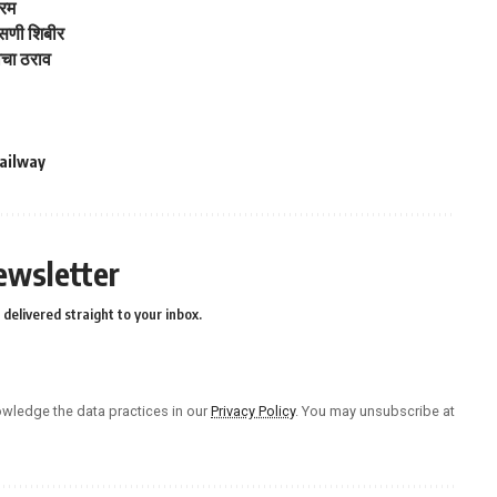
्रम
पासणी शिबीर
ाचा ठराव
ailway
ewsletter
delivered straight to your inbox.
wledge the data practices in our
Privacy Policy
. You may unsubscribe at