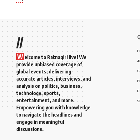
Q
//
H
W
elcome to Ratnagiri live! We
A
provide unbiased coverage of
global events, delivering
C
accurate articles, interviews, and
P
analysis on politics, business,
D
technology, sports,
entertainment, and more.
S
Empowering you with knowledge
to navigate the headlines and
engage in meaningful
discussions.