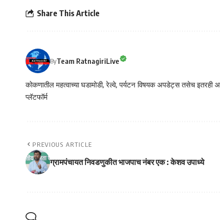
Share This Article
Team RatnagiriLive
By
कोकणातील महत्वाच्या घडामोडी, रेल्वे, पर्यटन विषयक अपडेट्स तसेच इतरही अने
प्लॅटफॉर्म
PREVIOUS ARTICLE
ग्रामपंचायत निवडणुकीत भाजपाच नंबर एक : केशव उपाध्ये