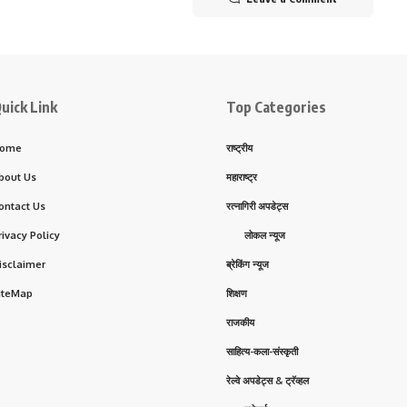
uick Link
Top Categories
ome
राष्ट्रीय
bout Us
महाराष्ट्र
ontact Us
रत्नागिरी अपडेट्स
rivacy Policy
लोकल न्यूज
isclaimer
ब्रेकिंग न्यूज
iteMap
शिक्षण
राजकीय
साहित्य-कला-संस्कृती
रेल्वे अपडेट्स & ट्रॅव्हल