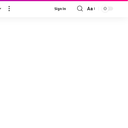
Aa
Sign In
Font
Resizer