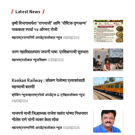
Latest News
कृषी विभागामार्फत ‘रानभाजी’ आणि ‘पौष्टिक तृणधान्य’
पाककला स्पर्धा १४ ऑगस्ट रोजी
महाराष्ट्र
रत्नागिरी अपडेट्स
लोकल न्यूज
08/08/2026
उरण महाविद्यालयात जपानी भाषा प्रशिक्षणाची सुरुवात
महाराष्ट्र
लोकल न्यूज
शिक्षण
07/08/2026
Konkan Railway : कोकण रेल्वेच्या प्रवाशांसाठी
महत्त्वाची बातमी!
ब्रेकिंग न्यूज
महाराष्ट्र
रेल्वे अपडेट्स & ट्रॅव्हल
लोकल न्यूज
06/08/2026
भाजपचे माजी जिल्हाध्यक्ष राजेश सावंत यांच्या निधनावर
नीलेश राणे यांनी व्यक्त केला शोक
महाराष्ट्र
रत्नागिरी अपडेट्स
लोकल न्यूज
06/08/2026