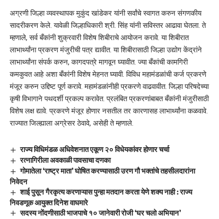
अग्रणी जिल्हा व्यवस्थापक मुकुंद खांडेकर यांनी सर्वांचे स्वागत करुन संगणकीय
सादरीकरण केले. यावेळी जिल्हाधिकारी श्री. सिंह यांनी सविस्तर आढावा घेतला. ते
म्हणाले, सर्व बँकांनी शुक्रवारी विशेष शिबीराचे आयोजन करावे. या शिबीरात
लाभार्थ्यांना प्रकरण मंजुरीची पत्र द्यावीत. या शिबीरासाठी जिल्हा उद्योग केंद्रांने
लाभार्थ्यांना संपर्क करुन, कागदपत्रे मागवून घ्यावीत. ज्या बँकांची कामगिरी
कमकुवत आहे अशा बँकांनी विशेष मेहनत घ्यावी. विविध महामंडळांची कर्ज प्रकरणे
मंजूर करुन उद्दिष्ट पूर्ण करावे. महामंडळांनीही प्रकरणे वाढवावीत. जिल्हा परिषदेच्या
कृषी विभागाने पथदर्शी प्रकल्प करावेत. प्रलंबित प्रकरणांबाबत बँकांनी मंजुरीसाठी
विशेष लक्ष द्यावे. प्रकरणे मंजूर होणार नसतील तर कारणासह लाभार्थ्यांना कळवावे.
राज्यात जिल्ह्याला अग्रेसर ठेवावे, असेही ते म्हणाले.
राज्य विधिमंडळ अधिवेशनात एकूण २० विधेयकांवर होणार चर्चा
रत्नागिरीला अवकाळी पावसाचा दणका
गोमातेला ‘राष्ट्र माता’ घोषित करण्यासाठी उरण गौ भक्तांचे तहसीलदारांना
निवेदन
शाई पुसून गैरकृत्य करणाऱ्यास पुन्हा मतदान करता येणे शक्य नाही : राज्य
निवडणूक आयुक्त दिनेश वाघमारे
सदस्य नोंदणीसाठी भाजपाचे १० जानेवारी रोजी ‘घर चलो अभियान’