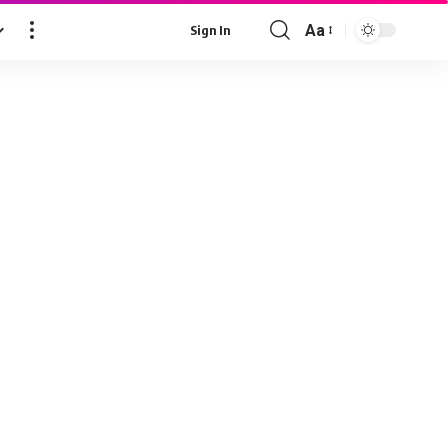
Aa
Sign In
Font
Resizer