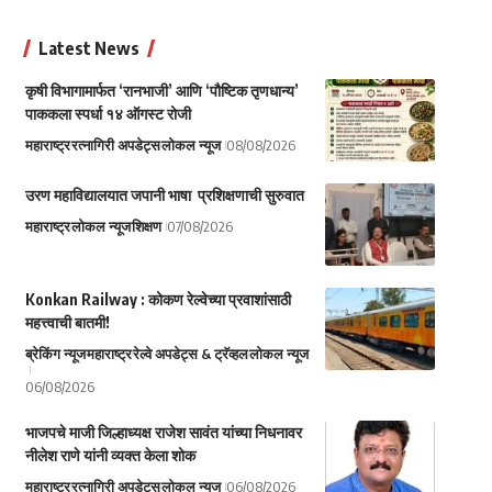
Latest News
कृषी विभागामार्फत ‘रानभाजी’ आणि ‘पौष्टिक तृणधान्य’
पाककला स्पर्धा १४ ऑगस्ट रोजी
महाराष्ट्र
रत्नागिरी अपडेट्स
लोकल न्यूज
08/08/2026
उरण महाविद्यालयात जपानी भाषा प्रशिक्षणाची सुरुवात
महाराष्ट्र
लोकल न्यूज
शिक्षण
07/08/2026
Konkan Railway : कोकण रेल्वेच्या प्रवाशांसाठी
महत्त्वाची बातमी!
ब्रेकिंग न्यूज
महाराष्ट्र
रेल्वे अपडेट्स & ट्रॅव्हल
लोकल न्यूज
06/08/2026
भाजपचे माजी जिल्हाध्यक्ष राजेश सावंत यांच्या निधनावर
नीलेश राणे यांनी व्यक्त केला शोक
महाराष्ट्र
रत्नागिरी अपडेट्स
लोकल न्यूज
06/08/2026