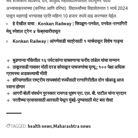
सर्व शासकीय वैद्यकीय, दंत, आयुर्वेद महाविद्यालयातील पदव्युत्तर पदवी
अभ्यासक्रमाच्या (कनिष्ठ आणि वरिष्ठ) विद्यार्थ्यांच्या विद्यावेतनात 1 मार्च 2024
पासून महागाई भत्त्यासह प्रति महिना 10 हजार रुपये वाढ करण्यात येईल.
हे देखील वाचा :
Konkan Railway | चिपळूण-पनवेल, पनवेल-रत्नागिरी
मेमू स्पेशल ट्रेन ४ फेब्रुवारीपासून
Konkan Railway | आंगणेवाडी यात्रेसाठी १ मार्चपासून विशेष गाड्या
बुडणाऱ्या नौकेतील १६ पर्यटकांना वाचवणाऱ्या फरीद तांडेल यांचा सन्मान
ठाकूरवाडी गावावर मोठी दरड कोसळून पाचजणांचा मृत्यू ; १०० पेक्षा अधिक
ग्रामस्थ अडकल्याची भीती
हरियाणातील राष्ट्रीय तायक्वांदो स्पर्धेसाठी रत्नागिरीतील दोन खेळाडू आज
रवाना होणार
आगरी बोली संवर्धन पुरस्कार रायगड भूषण प्रा. एल. बी. पाटील यांना प्रदान
परतीच्या प्रवासासाठी आरवली येथून मुंबई-पुण्यासाठी थेट बस सेवा!
TAGGED:
health news
Maharashtra news