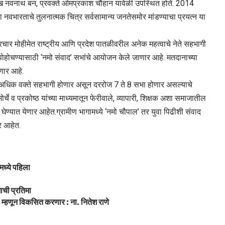
रमुख नवनाथ बन, प्रवक्ते ओमप्रकाश चौहान यावेळी उपस्थित होते. 2014
 नवभारताचे तुलनात्मक चित्र सर्वसामान्य जनतेसमोर मांडण्याचा प्रयत्न या
रचार मोहीमेत राष्ट्रीय आणि प्रदेश पातळीवरील अनेक महत्वाचे नेते सहभागी
ेट पोहोचण्यासाठी ‘नमो संवाद’ सभांचे आयोजन केले जाणार आहे. मतदानाच्या
ेणार आहे.
्षा अधिक वक्ते सहभागी होणार असून दररोज 7 ते 8 सभा होणार असल्याचे
ोर्चे व प्रकोष्ठ यांच्या माध्यमातून फेरीवाले, व्यापारी, शिक्षक अशा समाजातील
ेण्यात येणार आहेत.ग्रामीण भागामध्ये ‘नमो चौपाल’ तर युवा पिढीशी संवाद
र आहेत.
गमध्ये पहिला
ाची प्रतिमा
म्हणून विकसित करणार : ना. नितेश राणे