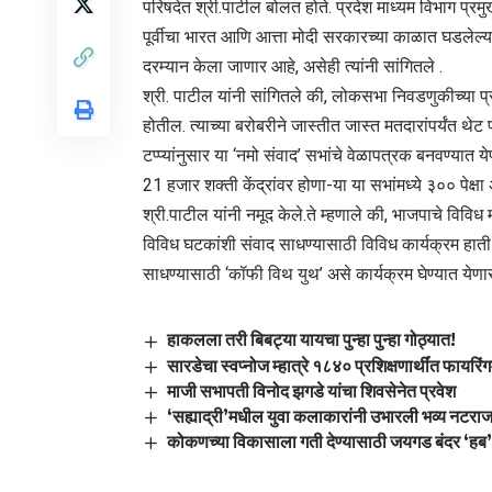
परिषदेत श्री.पाटील बोलत होते. प्रदेश माध्यम विभाग प्
पूर्वीचा भारत आणि आत्ता मोदी सरकारच्या काळात घडलेल्या
दरम्यान केला जाणार आहे, असेही त्यांनी सांगितले .
श्री. पाटील यांनी सांगितले की, लोकसभा निवडणुकीच्या प्
होतील. त्याच्या बरोबरीने जास्तीत जास्त मतदारांपर्यंत थ
टप्प्यांनुसार या ‘नमो संवाद’ सभांचे वेळापत्रक बनवण्यात य
21 हजार शक्ती केंद्रांवर होणा-या या सभांमध्ये ३०० पेक
श्री.पाटील यांनी नमूद केले.ते म्हणाले की, भाजपाचे विविध म
विविध घटकांशी संवाद साधण्यासाठी विविध कार्यक्रम हाती घ
साधण्यासाठी ‘कॉफी विथ युथ’ असे कार्यक्रम घेण्यात येणा
हाकलला तरी बिबट्या यायचा पुन्हा पुन्हा गोठ्यात!
सारडेचा स्वप्नोज म्हात्रे १८४० प्रशिक्षणार्थींत फायरिं
माजी सभापती विनोद झगडे यांचा शिवसेनेत प्रवेश
‘सह्याद्री’मधील युवा कलाकारांनी उभारली भव्य नटराज
कोकणच्या विकासाला गती देण्यासाठी जयगड बंदर ‘हब’ 