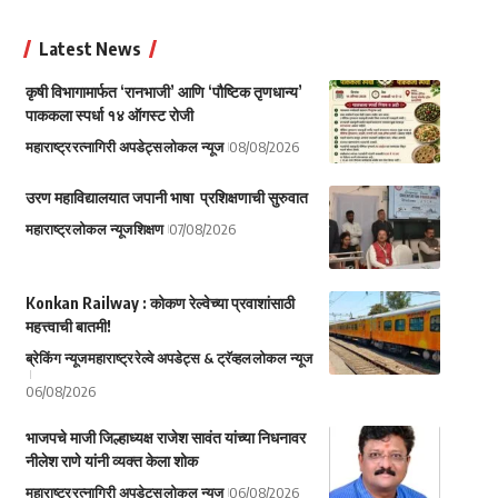
Latest News
कृषी विभागामार्फत ‘रानभाजी’ आणि ‘पौष्टिक तृणधान्य’
पाककला स्पर्धा १४ ऑगस्ट रोजी
महाराष्ट्र
रत्नागिरी अपडेट्स
लोकल न्यूज
08/08/2026
उरण महाविद्यालयात जपानी भाषा प्रशिक्षणाची सुरुवात
महाराष्ट्र
लोकल न्यूज
शिक्षण
07/08/2026
Konkan Railway : कोकण रेल्वेच्या प्रवाशांसाठी
महत्त्वाची बातमी!
ब्रेकिंग न्यूज
महाराष्ट्र
रेल्वे अपडेट्स & ट्रॅव्हल
लोकल न्यूज
06/08/2026
भाजपचे माजी जिल्हाध्यक्ष राजेश सावंत यांच्या निधनावर
नीलेश राणे यांनी व्यक्त केला शोक
महाराष्ट्र
रत्नागिरी अपडेट्स
लोकल न्यूज
06/08/2026