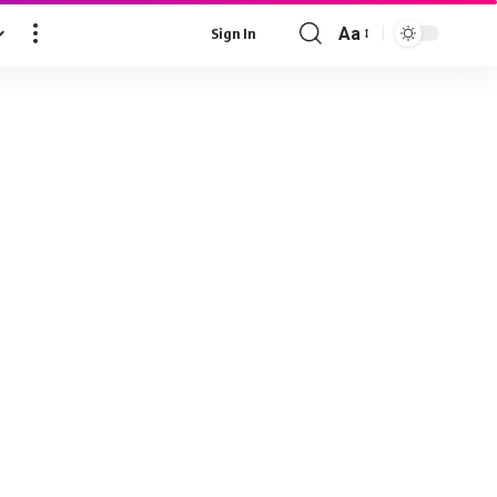
Aa
Sign In
Font
Resizer