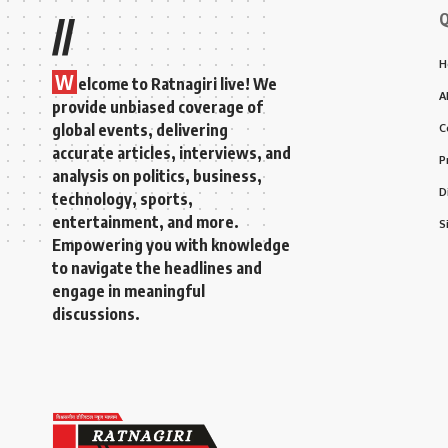
Q
//
H
W
elcome to Ratnagiri live! We
A
provide unbiased coverage of
global events, delivering
C
accurate articles, interviews, and
P
analysis on politics, business,
D
technology, sports,
entertainment, and more.
S
Empowering you with knowledge
to navigate the headlines and
engage in meaningful
discussions.