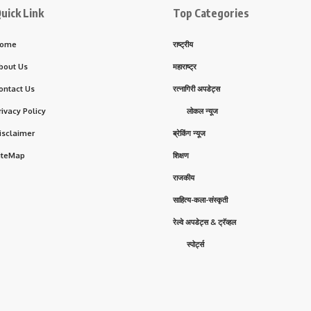
uick Link
Top Categories
ome
राष्ट्रीय
bout Us
महाराष्ट्र
ontact Us
रत्नागिरी अपडेट्स
rivacy Policy
लोकल न्यूज
isclaimer
ब्रेकिंग न्यूज
iteMap
शिक्षण
राजकीय
साहित्य-कला-संस्कृती
रेल्वे अपडेट्स & ट्रॅव्हल
स्पोर्ट्स