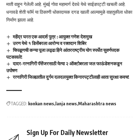
माती वाहून गेलेली आहे. मुंबई गोवा महामार्ग देवधे येथे साईडपट्टी खचली आहे.
धनावडे शेती फॉर्म या ठिकाणी धोकादायक दगड खाली आल्यामुळे वाहतुकीला धोका
निर्माण झाला आहे.
महेंद्र घरत एक आदर्श पुत्र : आयुक्त गणेश देशमुख
उरण येथे १ डिसेंबरला आरोग्य व रक्तदान शिबिर
चिपळूणची कन्या पूजा लढ्ढा हिने आंतरराष्ट्रीय योग स्पर्धेत सुवर्णपदक
पटकावले!
दादर-रत्नागिरी पॅसेंजरसाठी येत्या २ ऑक्टोबरला जल फाऊंडेशनकडून
उपोषण
रत्नागिरी जिल्ह्यातील दुर्गम दलदलयुक्त किनारपट्टीलाही आता सुरक्षा कवच!
TAGGED:
konkan news
lanja news
Maharashtra news
Sign Up For Daily Newsletter