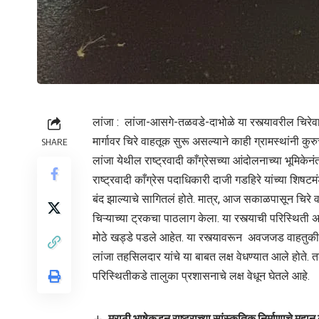
लांजा : लांजा-आसगे-तळवडे-दाभोळे या रस्त्यावरील चिरेवाहत
मार्गावर चिरे वाहतूक सुरू असल्याने काही ग्रामस्थांनी कुर
SHARE
लांजा येथील राष्ट्रवादी काँग्रेसच्या आंदोलनाच्या भूमिके
राष्ट्रवादी काँग्रेस पदाधिकारी दाजी गडहिरे यांच्या शिष
बंद झाल्याचे सागितलं होते. मात्र, आज सकाळपासून चिरे 
चिऱ्याच्या ट्रकचा पाठलाग केला. या रस्त्याची परिस्थित
मोठे खड्डे पडले आहेत. या रस्त्यावरून अवजजड वाहतुकी
लांजा तहसिलदार यांचे या बाबत लक्ष वेधण्यात आले होते. त
परिस्थितीकडे तालुका प्रशासनाचे लक्ष वेधून घेतले आहे.
मराठी भाषेकडून राष्ट्राच्या सांस्कृतिक निर्माणाचे महान क