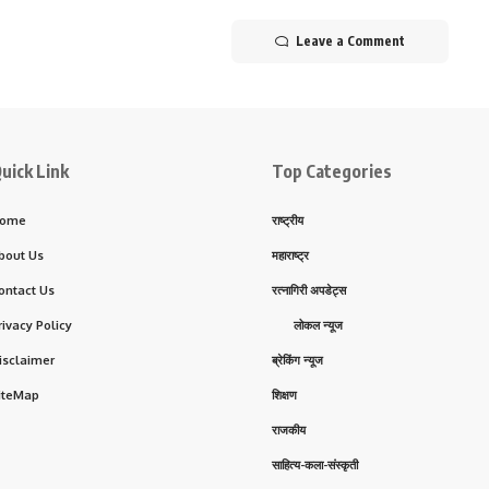
Leave a Comment
uick Link
Top Categories
ome
राष्ट्रीय
bout Us
महाराष्ट्र
ontact Us
रत्नागिरी अपडेट्स
rivacy Policy
लोकल न्यूज
isclaimer
ब्रेकिंग न्यूज
iteMap
शिक्षण
राजकीय
साहित्य-कला-संस्कृती