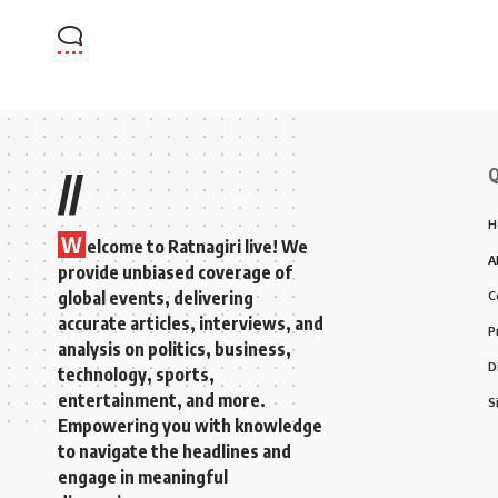
Q
//
H
W
elcome to Ratnagiri live! We
A
provide unbiased coverage of
global events, delivering
C
accurate articles, interviews, and
P
analysis on politics, business,
D
technology, sports,
entertainment, and more.
S
Empowering you with knowledge
to navigate the headlines and
engage in meaningful