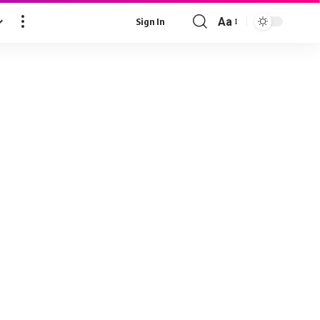
Aa
Sign In
Font
Resizer