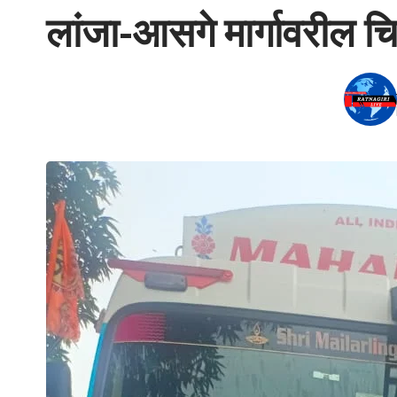
लांजा-आसगे मार्गावरील च